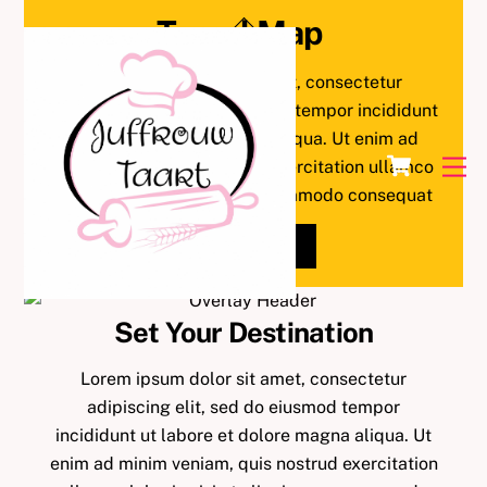
Skip
Back
Travel Map
to
To
content
Top
Lorem ipsum dolor sit amet, consectetur
adipiscing elit, sed do eiusmod tempor incididunt
ut labore et dolore magna aliqua. Ut enim ad
Cart
M
minim veniam, quis nostrud exercitation ullamco
laboris nisi ut aliquip ex ea commodo consequat
DOWNLOAD
Set Your Destination
Lorem ipsum dolor sit amet, consectetur
adipiscing elit, sed do eiusmod tempor
incididunt ut labore et dolore magna aliqua. Ut
enim ad minim veniam, quis nostrud exercitation