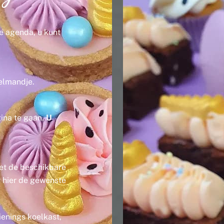
e agenda, u kunt
elmandje.
ina te gaan.
U
et de beschikbare
r hier de gewenste
ienings koelkast,