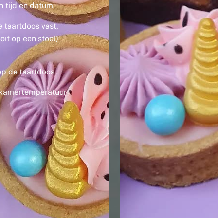
n tijd en datum.
e taartdoos vast,
oit op een stoel)
op de taartdoos
p kamertemperatuur