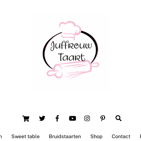
Back
To
Top
Winsum (Groningen)
Cart
Search
n
Sweet table
Bruidstaarten
Shop
Contact