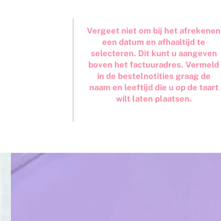
Vergeet niet om bij het afrekenen
een datum en afhaaltijd te
selecteren. Dit kunt u aangeven
boven het factuuradres. Vermeld
in de bestelnotities graag de
naam en leeftijd die u op de taart
wilt laten plaatsen.