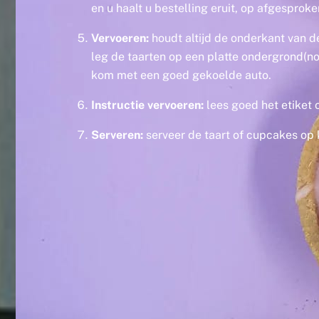
en u haalt u bestelling eruit, op afgesproke
Vervoeren:
houdt altijd de onderkant van d
leg de taarten op een platte ondergrond(no
kom met een goed gekoelde auto.
Instructie vervoeren:
lees goed het etiket 
Serveren:
serveer de taart of cupcakes o