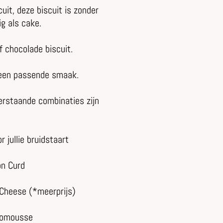
it, deze biscuit is zonder
g als cake.
f chocolade biscuit.
 een passende smaak.
derstaande combinaties zijn
r jullie bruidstaart
on Curd
Cheese (*meerprijs)
comousse