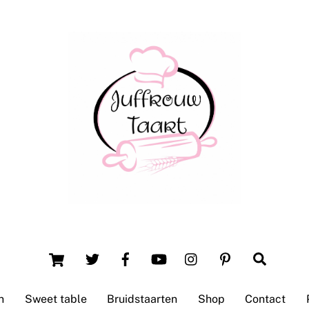
Winsum (Groningen)
Cart
Search
n
Sweet table
Bruidstaarten
Shop
Contact