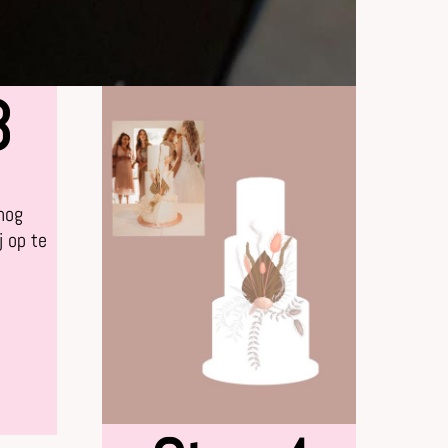
3
nog
j op te