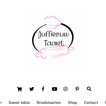
Back
To
Top
Winsum (Groningen)
Cart
Search
n
Sweet table
Bruidstaarten
Shop
Contact