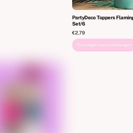
PartyDeco Toppers Flamin
Set/6
€
2.79
Toevoegen aan winkelwagen