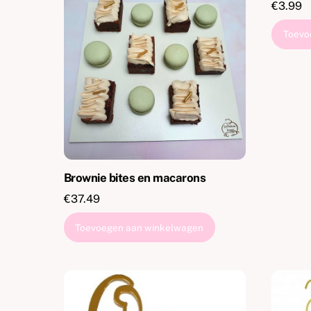
€
3.99
Toevo
Brownie bites en macarons
€
37.49
Toevoegen aan winkelwagen