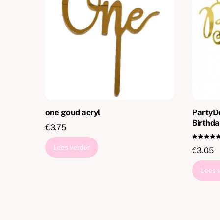
one goud acryl
PartyD
Birthda
€
3.75
Gewaardeer
Lees verder
€
3.05
d
5.00
uit 5
Lees 