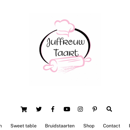
Back
To
Top
Winsum (Groningen)
Cart
Search
n
Sweet table
Bruidstaarten
Shop
Contact