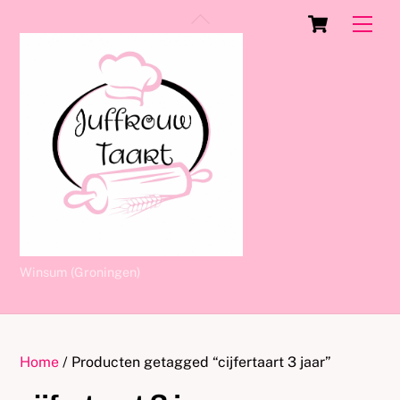
Skip
Cart
Back
Men
to
To
content
Top
Winsum (Groningen)
Home
/ Producten getagged “cijfertaart 3 jaar”