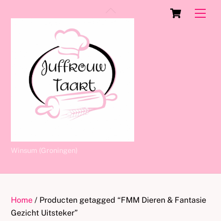
Skip
Cart
Back
Men
to
To
content
Top
Winsum (Groningen)
Home
/ Producten getagged “FMM Dieren & Fantasie
Gezicht Uitsteker”