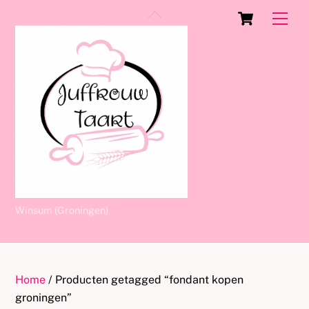
Skip
Cart
Back
Men
to
To
content
Top
Winsum (Groningen)
Home
/ Producten getagged “fondant kopen
groningen”