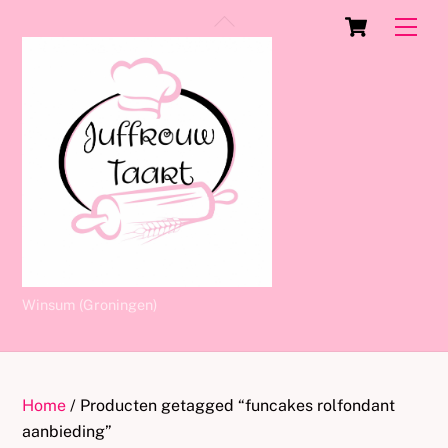
Skip
Cart
Back
Men
to
To
content
Top
Winsum (Groningen)
Home
/ Producten getagged “funcakes rolfondant
aanbieding”