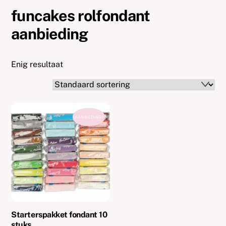
funcakes rolfondant
aanbieding
Enig resultaat
AANBIEDING!
Starterspakket fondant 10
stuks