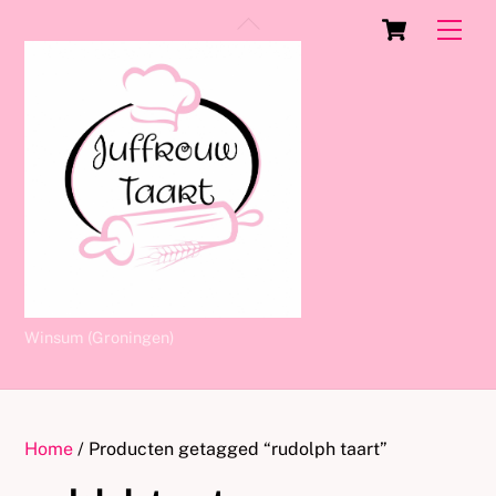
Skip
Cart
Back
Men
to
To
content
Top
Winsum (Groningen)
Home
/ Producten getagged “rudolph taart”