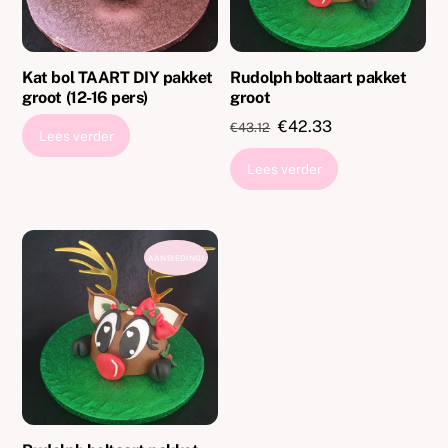
Kat bol TAART DIY pakket
Rudolph boltaart pakket
groot (12-16 pers)
groot
Oorspronkelijke
Huidige
€
42.33
€
43.12
Lees verder
prijs
prijs
Lees verder
was:
is:
€43.12.
€42.33.
AANBIEDING!