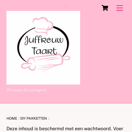
Skip
Cart
Back
Men
to
To
content
Top
Winsum (Groningen)
HOME
DIY PAKKETTEN
Deze inhoud is beschermd met een wachtwoord. Voer