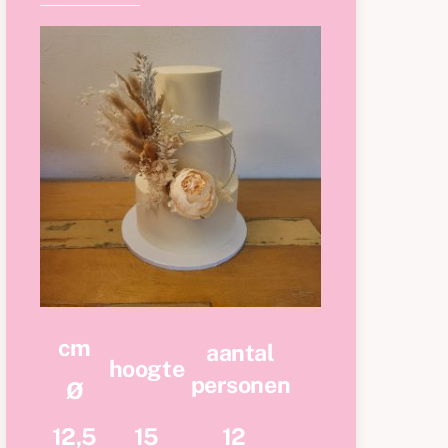
cm
aantal
hoogte
personen
Ø
12,5
15
12