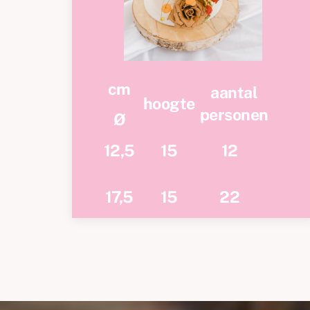
cm
aantal
hoogte
personen
Ø
12,5
15
12
17,5
15
22