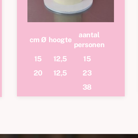
aantal
cm Ø
hoogte
personen
15
12,5
15
20
12,5
23
38