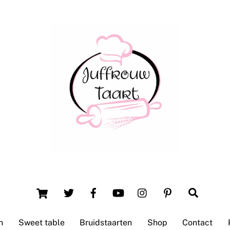
Back
To
Top
Winsum (Groningen)
Cart
Search
n
Sweet table
Bruidstaarten
Shop
Contact