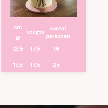
cm
aantal
hoogte
personen
Ø
12,5
17,5
16
17,5
17,5
25