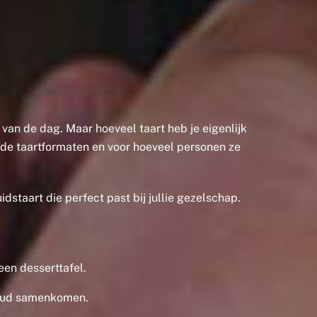
 van de dag. Maar hoeveel taart heb je eigenlijk
ende taartformaten en voor hoeveel personen ze
idstaart die perfect past bij jullie gezelschap.
een desserttafel.
nvoud samenkomen.