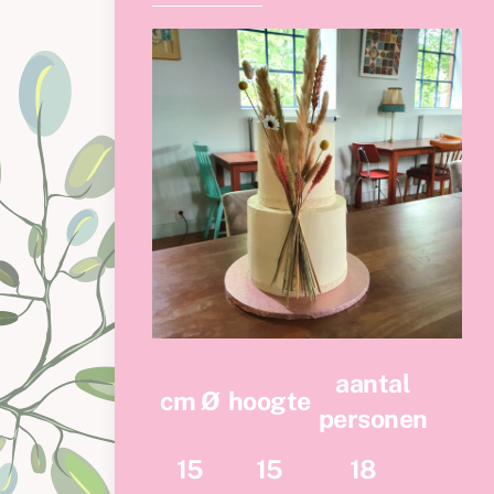
aantal
cm Ø
hoogte
personen
15
15
18