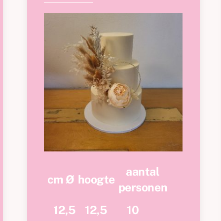
aantal
cm Ø
hoogte
personen
12,5
12,5
10