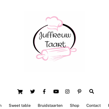
Back
To
Top
Winsum (Groningen)
Cart
Search
n
Sweet table
Bruidstaarten
Shop
Contact