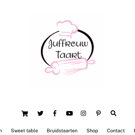
Back
To
Top
Winsum (Groningen)
Cart
Search
n
Sweet table
Bruidstaarten
Shop
Contact