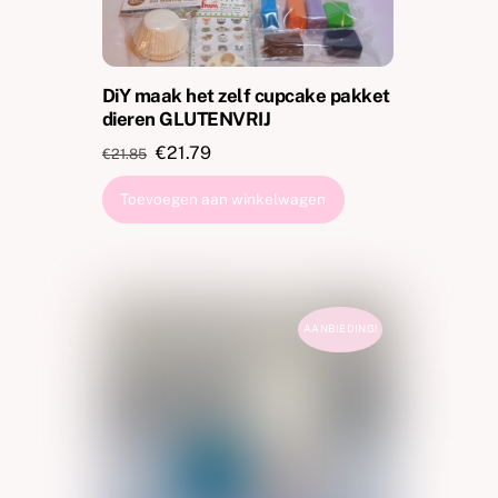
DiY maak het zelf cupcake pakket
dieren GLUTENVRIJ
Oorspronkelijke
Huidige
€
21.79
€
21.85
prijs
prijs
Toevoegen aan winkelwagen
was:
is:
€21.85.
€21.79.
AANBIEDING!