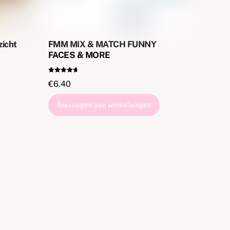
zicht
FMM MIX & MATCH FUNNY
FACES & MORE
Gewaardeer
€
6.40
d
4.67
uit 5
Toevoegen aan winkelwagen