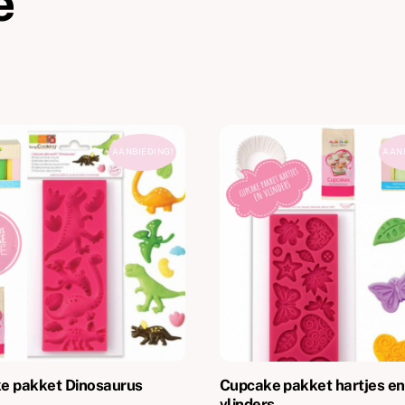
e
AANBIEDING!
AANB
e pakket Dinosaurus
Cupcake pakket hartjes en
vlinders