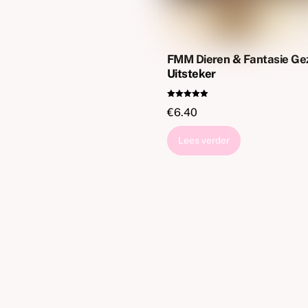
FMM Dieren & Fantasie Ge
Uitsteker
Gewaardeer
€
6.40
d
5.00
uit 5
Lees verder