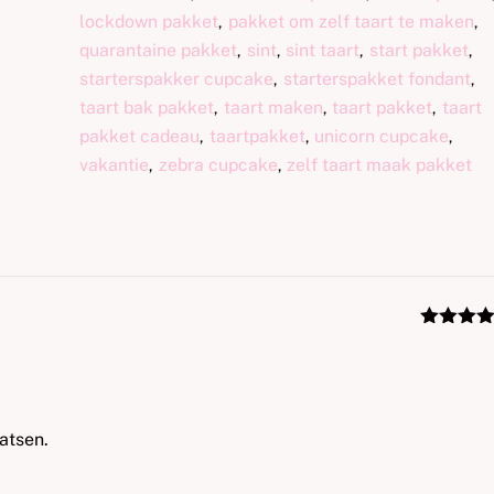
lockdown pakket
pakket om zelf taart te maken
,
,
quarantaine pakket
sint
sint taart
start pakket
,
,
,
,
starterspakker cupcake
starterspakket fondant
,
,
taart bak pakket
taart maken
taart pakket
taart
,
,
,
pakket cadeau
taartpakket
unicorn cupcake
,
,
,
vakantie
zebra cupcake
zelf taart maak pakket
,
,
Gewaarde
5
uit 5
atsen.