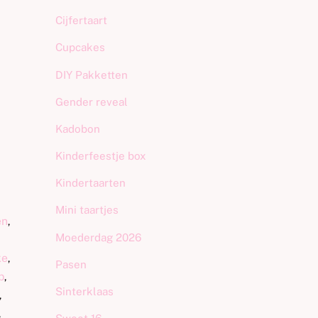
Cijfertaart
Cupcakes
DIY Pakketten
Gender reveal
Kadobon
Kinderfeestje box
Kindertaarten
Mini taartjes
en
,
Moederdag 2026
ke
,
Pasen
b
,
Sinterklaas
,
,