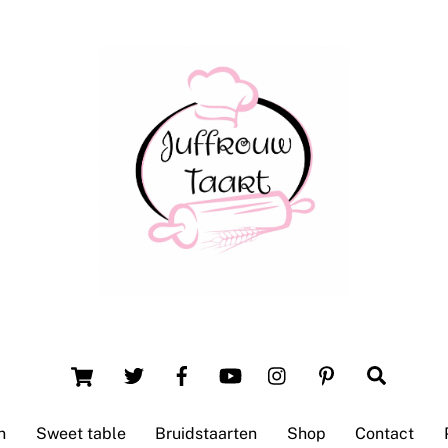
Back
To
Top
Winsum (Groningen)
Cart
Search
n
Sweet table
Bruidstaarten
Shop
Contact