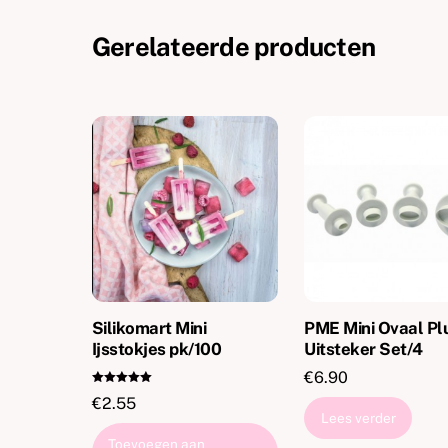
Gerelateerde producten
Silikomart Mini
PME Mini Ovaal Pl
Ijsstokjes pk/100
Uitsteker Set/4
€
6.90
Gewaardeer
€
2.55
d
5.00
Lees verder
uit 5
Toevoegen aan