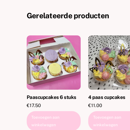
Gerelateerde producten
Paascupcakes 6 stuks
4 paas cupcakes
€
17.50
€
11.00
Toevoegen aan
Toevoegen aan
winkelwagen
winkelwagen