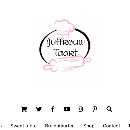
Back
To
Top
Winsum (Groningen)
Cart
Search
n
Sweet table
Bruidstaarten
Shop
Contact