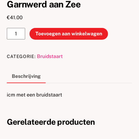
Garnwerd aan Zee
€
41.00
Bezorgen
Toevoegen aan winkelwagen
bruidstaart
naar
Garnwerd
Bruidstaart
CATEGORIE:
aan
Zee
Beschrijving
aantal
icm met een bruidstaart
Gerelateerde producten