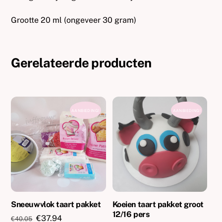
Grootte 20 ml (ongeveer 30 gram)
Gerelateerde producten
AANBIEDING!
AANBIEDING!
Sneeuwvlok taart pakket
Koeien taart pakket groot
12/16 pers
Oorspronkelijke
Huidige
€
37.94
€
40.05