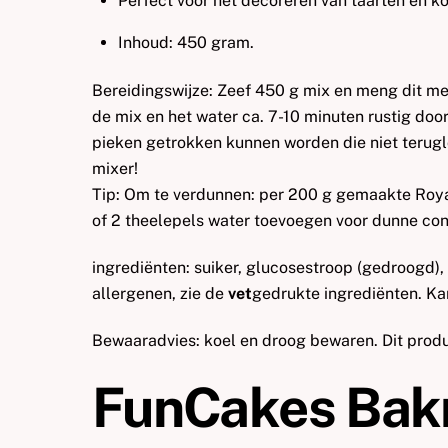
Perfect voor het decoreren van taarten en ko
Inhoud: 450 gram.
Bereidingswijze: Zeef 450 g mix en meng dit met 
de mix en het water ca. 7-10 minuten rustig door 
pieken getrokken kunnen worden die niet terugl
mixer!
Tip: Om te verdunnen: per 200 g gemaakte Royal
of 2 theelepels water toevoegen voor dunne cons
ingrediënten: suiker, glucosestroop (gedroogd),
allergenen, zie de
vet
gedrukte ingrediënten. Ka
Bewaaradvies: koel en droog bewaren. Dit produc
FunCakes Bak