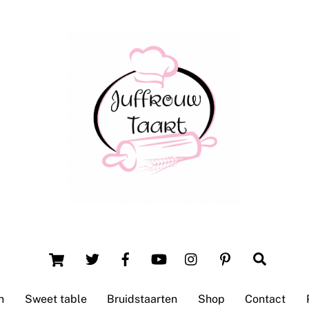
Back
To
Top
Winsum (Groningen)
Cart
Search
n
Sweet table
Bruidstaarten
Shop
Contact