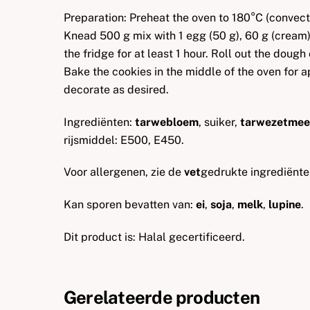
Preparation: Preheat the oven to 180°C (convect
Knead 500 g mix with 1 egg (50 g), 60 g (cream) 
the fridge for at least 1 hour. Roll out the doug
Bake the cookies in the middle of the oven for 
decorate as desired.
Ingrediënten:
tarwebloem
, suiker,
tarwezetmee
rijsmiddel: E500, E450.
Voor allergenen, zie de
vet
gedrukte ingrediënte
Kan sporen bevatten van:
ei
,
soja
,
melk
,
lupine
.
Dit product is: Halal gecertificeerd.
Gerelateerde producten