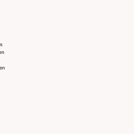
ns
en
ken