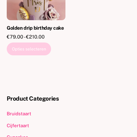
op
de
productpa
Golden drip birthday cake
Prijsklasse:
€
79.00
-
€
210.00
€79.00
Dit
Opties selecteren
tot
product
€210.00
heeft
meerdere
variaties.
Deze
optie
Product Categories
kan
gekozen
Bruidstaart
worden
op
Cijfertaart
de