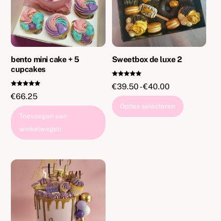
bento mini cake + 5
Sweetbox de luxe 2
cupcakes
Gewaardeer
Prijsklasse:
€
39.50
-
€
40.00
d
Gewaardeer
5.00
€
66.25
€39.50
d
uit 5
Dit
5.00
Opties selecteren
uit 5
tot
product
Toevoegen aan
€40.00
heeft
winkelwagen
meerdere
variaties.
Deze
optie
kan
gekozen
worden