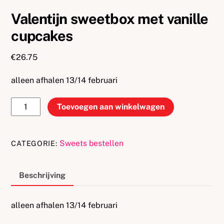
Valentijn sweetbox met vanille
cupcakes
€
26.75
alleen afhalen 13/14 februari
Valentijn
Toevoegen aan winkelwagen
sweetbox
met
vanille
Sweets bestellen
CATEGORIE:
cupcakes
aantal
Beschrijving
alleen afhalen 13/14 februari