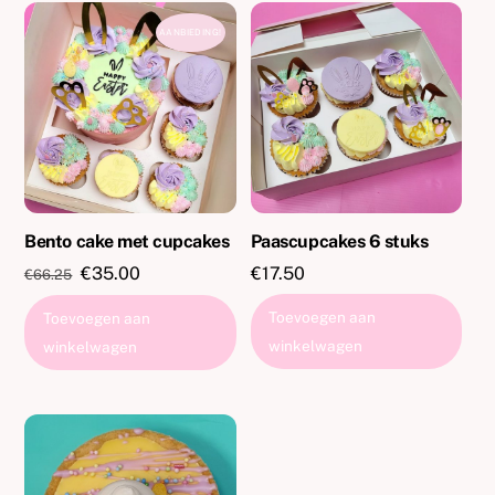
AANBIEDING!
Bento cake met cupcakes
Paascupcakes 6 stuks
Oorspronkelijke
Huidige
€
35.00
€
17.50
€
66.25
prijs
prijs
Toevoegen aan
Toevoegen aan
was:
is:
winkelwagen
winkelwagen
€66.25.
€35.00.