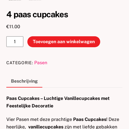
4 paas cupcakes
€
11.00
4
Toevoegen aan winkelwagen
paas
cupcakes
aantal
Pasen
CATEGORIE:
Beschrijving
Paas Cupcakes – Luchtige Vanillecupcakes met
Feestelijke Decoratie
Vier Pasen met deze prachtige
Paas Cupcakes
! Deze
heerlijke,
vanillecupcakes
zijn met liefde gebakken