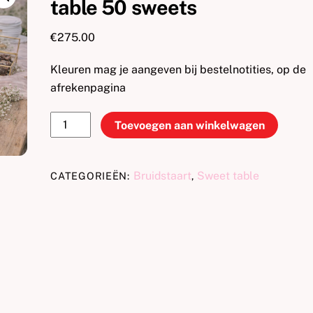
table 50 sweets
€
275.00
Kleuren mag je aangeven bij bestelnotities, op de
afrekenpagina
Aansnijtaart(16p)
Toevoegen aan winkelwagen
met
sweet
table
Bruidstaart
Sweet table
CATEGORIEËN:
,
50
sweets
aantal