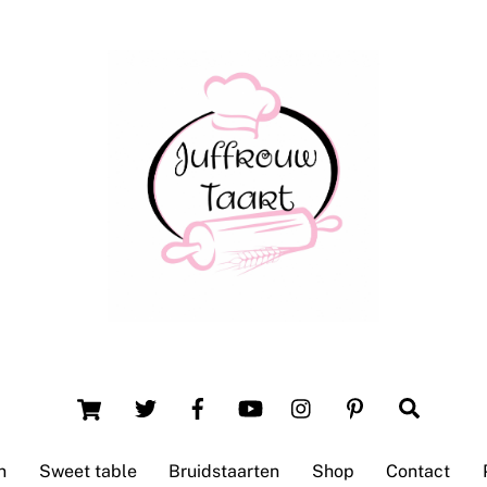
Back
To
Top
Winsum (Groningen)
Cart
Search
n
Sweet table
Bruidstaarten
Shop
Contact