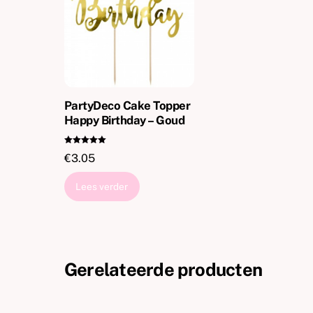
PartyDeco Cake Topper
Happy Birthday – Goud
Gewaardeer
€
3.05
d
5.00
uit 5
Lees verder
Gerelateerde producten