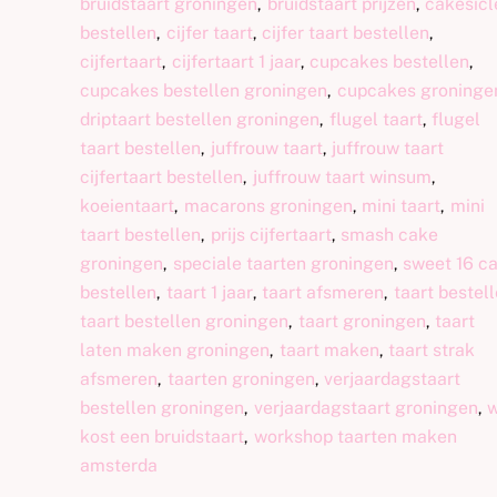
bruidstaart groningen
bruidstaart prijzen
cakesicl
,
,
bestellen
cijfer taart
cijfer taart bestellen
,
,
,
cijfertaart
cijfertaart 1 jaar
cupcakes bestellen
,
,
,
cupcakes bestellen groningen
cupcakes groninge
,
driptaart bestellen groningen
flugel taart
flugel
,
,
taart bestellen
juffrouw taart
juffrouw taart
,
,
cijfertaart bestellen
juffrouw taart winsum
,
,
koeientaart
macarons groningen
mini taart
mini
,
,
,
taart bestellen
prijs cijfertaart
smash cake
,
,
groningen
speciale taarten groningen
sweet 16 c
,
,
bestellen
taart 1 jaar
taart afsmeren
taart bestel
,
,
,
taart bestellen groningen
taart groningen
taart
,
,
laten maken groningen
taart maken
taart strak
,
,
afsmeren
taarten groningen
verjaardagstaart
,
,
bestellen groningen
verjaardagstaart groningen
,
,
kost een bruidstaart
workshop taarten maken
,
amsterda