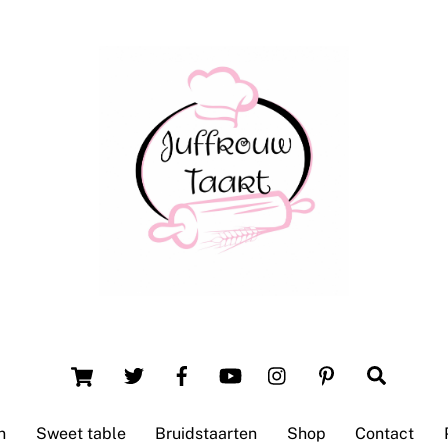
Back
To
Top
Winsum (Groningen)
Cart
Search
n
Sweet table
Bruidstaarten
Shop
Contact