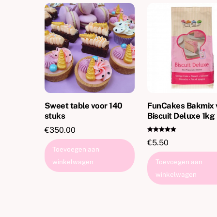
Sweet table voor 140
FunCakes Bakmix 
stuks
Biscuit Deluxe 1kg
€
350.00
Gewaardeer
€
5.50
d
5.00
Toevoegen aan
uit 5
winkelwagen
Toevoegen aan
winkelwagen