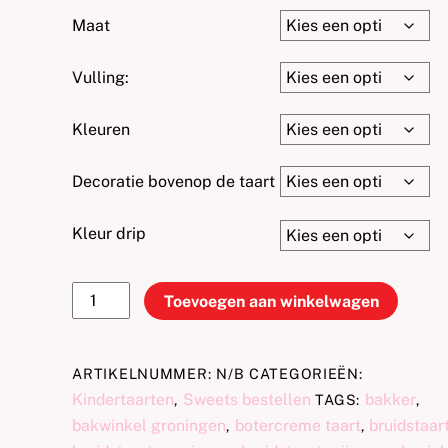
Maat
Vulling:
Kleuren
Decoratie bovenop de taart
Kleur drip
Eenhoorn
Toevoegen aan winkelwagen
dripcake
aantal
ARTIKELNUMMER:
N/B
CATEGORIEËN:
Kindertaarten
Sweets bestellen
bakker
,
TAGS:
,
bakwinkel groningen
botercreme taart
bruidstaar
,
,