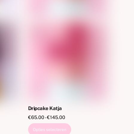
de
productpagina
Dripcake Katja
:
Prijsklasse:
€
65.00
-
€
145.00
€65.00
Dit
Opties selecteren
tot