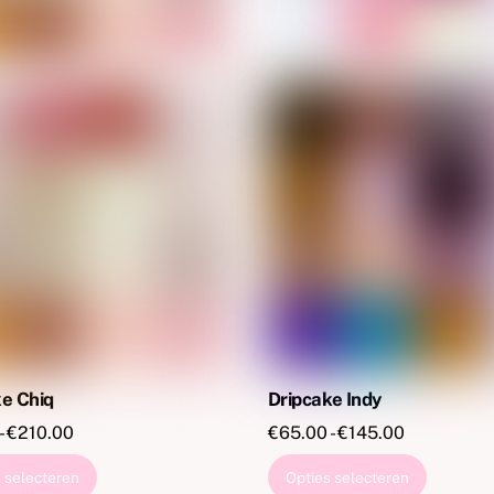
ke Chiq
Dripcake Indy
Prijsklasse:
Prijsklasse
-
€
210.00
€
65.00
-
€
145.00
€79.00
€65.00
Dit
Dit
 selecteren
Opties selecteren
tot
tot