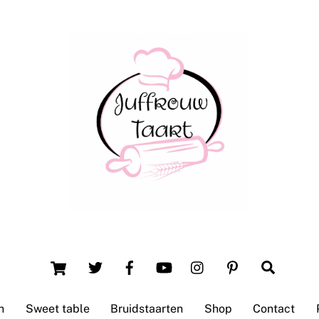
Back
To
Top
Winsum (Groningen)
Cart
Search
n
Sweet table
Bruidstaarten
Shop
Contact