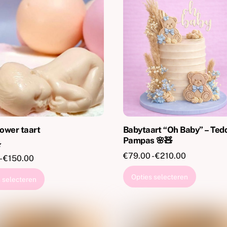
ower taart
Babytaart “Oh Baby” – Ted
Pampas 🌸🧸
Prijsklasse
€
79.00
-
€
210.00
Prijsklasse:
-
€
150.00
€79.00
€60.00
Dit
Dit
Opties selecteren
 selecteren
tot
tot
product
product
€210.00
€150.00
heeft
heeft
meerde
meerdere
variaties
variaties.