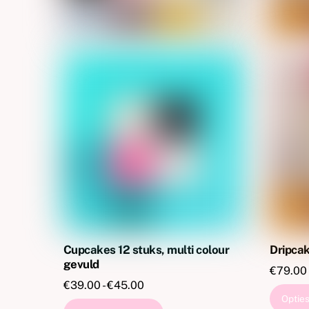
productpagina
Cupcakes 12 stuks, multi colour
Dripca
gevuld
€
79.00
Prijsklasse:
€
39.00
-
€
45.00
Opties
€39.00
Dit