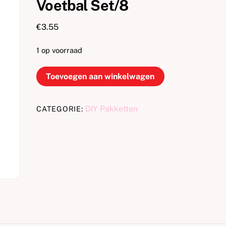
Voetbal Set/8
€
3.55
1 op voorraad
FunCakes
Toevoegen aan winkelwagen
Fondant
Decoratie
DIY Pakketten
CATEGORIE:
Voetbal
Set/8
aantal