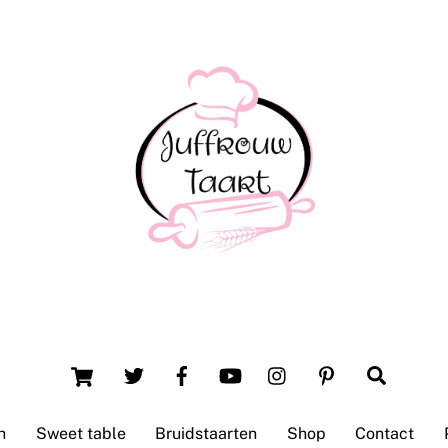
Back
To
Top
Winsum (Groningen)
Cart
Search
n
Sweet table
Bruidstaarten
Shop
Contact