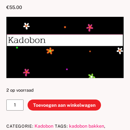
€
55.00
2 op voorraad
Juffrouw
Toevoegen aan winkelwagen
Taart
kadobon
55
Kadobon
kadobon bakken
CATEGORIE:
TAGS:
,