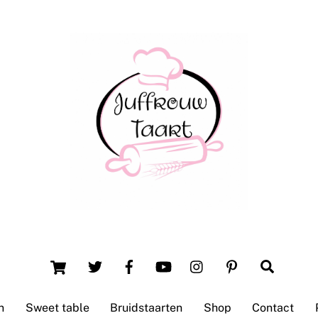
Back
To
Top
Winsum (Groningen)
Cart
Search
n
Sweet table
Bruidstaarten
Shop
Contact