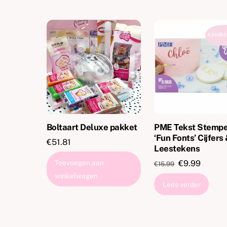
AANBIE
Boltaart Deluxe pakket
PME Tekst Stempe
‘Fun Fonts’ Cijfers
€
51.81
Leestekens
Oorspronkeli
Huidig
Toevoegen aan
€
9.99
€
15.99
prijs
prijs
winkelwagen
Lees verder
was:
is:
€15.99.
€9.99.