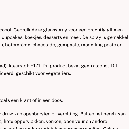
cohol. Gebruik deze glansspray voor een prachtig glim en
, cupcakes, koekjes, desserts en meer. De spray is gemakkeli
in, botercrème, chocolade, gumpaste, modelling paste en
ad), kleurstof: E171. Dit product bevat geen alcohol. Dit
iceerd, geschikt voor vegetariërs.
als een krant of in een doos.
druk: kan openbarsten bij verhitting. Buiten het bereik van
, hete oppervlakken, vonken, open vuur en andere
en vuur of op andere ontstekingsbronnen spuiten. Ook na