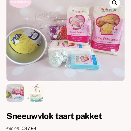
AANBIEDING!
Sneeuwvlok taart pakket
Oorspronkelijke
Huidige
€
37.94
€
40.05