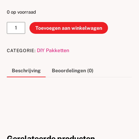
prijs
prijs
was:
is:
0 op voorraad
€40.05.
€37.94.
Sneeuwvlok
Toevoegen aan winkelwagen
taart
pakket
aantal
DIY Pakketten
CATEGORIE:
Beschrijving
Beoordelingen (0)
Gerelateerde producten