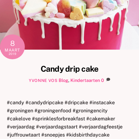
8
MAART
2019
Candy drip cake
Blog
,
Kindertaarten
0
YVONNE VOS
#candy #candydripcake #dripcake #instacake
#groningen #groningenfood #groningencity
#cakelove #sprinklesforbreakfast #cakemaker
#verjaardag #verjaardagstaart #verjaardagfeestje
#juffrouwtaart #snoepjes #kidsbirthdaycake