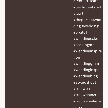
3 #bruidstaart
#bestellenbruid
staart
#theperfectwed
ding #wedding
#bruiloft
#weddingcake
#backingart
#weddinginspira
tion
#weddinggram
#weddinginspo
#weddingblog
#styledshoot
#trouwen
#trouwenin2022
#trouweninhetn
oorden