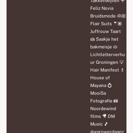
Takkenwijven 🌹
Feliz Novia
Bruidsmode 👰🏼
Flair Suits 🤵🏽
Juffrouw Taart
🍰 Saakje het
bakmeisje 🥧
Lichtletterverhu
ur Groningen 💡
Hair Manifest 💄
House of
Mayana 💍
MooiSa
Fotografie 📸
Noordewind
films 🎥 DM
Music 🎵
@garnwerdaanz