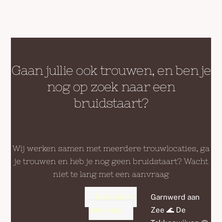
#bruidsbloemist
#bruidsbloemen
#bruidsboeket
#weddingflowerinspiration
#bruidsboeketten
#bruidsboeketinspiratie
#feliznovia
#garnwerdaanzee
Gaan jullie ook trouwen, en ben je
nog op zoek naar een
bruidstaart?
Wij werken samen met meerdere trouwlocaties, ga
je trouwen en heb je nog geen bruidstaart? Wacht
niet te lang met een aanvraag
Bruidstaart
Garnwerd aan
aanvraag
Zee 🌊 De