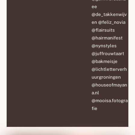
ee
@de_takkenwijv
en @feliz_novia
@flairsuits
@hairmanifest
@nynstyles
@juffrouwtaart
@bakmeisje
@lichtletterverh
uurgroningen
@houseofmayan
a.nl
@mooisa.fotogra
fie