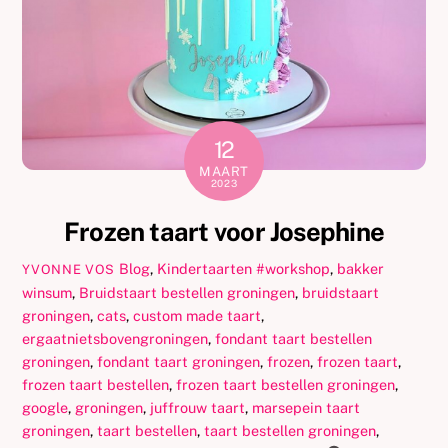
12
MAART
2023
Frozen taart voor Josephine
Blog
,
Kindertaarten
#workshop
,
bakker
YVONNE VOS
winsum
,
Bruidstaart bestellen groningen
,
bruidstaart
groningen
,
cats
,
custom made taart
,
ergaatnietsbovengroningen
,
fondant taart bestellen
groningen
,
fondant taart groningen
,
frozen
,
frozen taart
,
frozen taart bestellen
,
frozen taart bestellen groningen
,
google
,
groningen
,
juffrouw taart
,
marsepein taart
groningen
,
taart bestellen
,
taart bestellen groningen
,