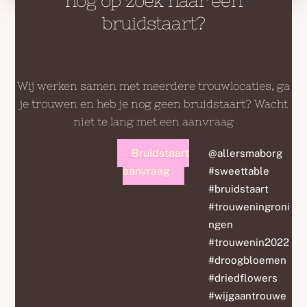
nog op zoek naar een
bruidstaart?
Wij werken samen met meerdere trouwlocaties, ga
je trouwen en heb je nog geen bruidstaart? Wacht
niet te lang met een aanvraag
Bruidstaart
@allersmaborg
aanvraag
#sweettable
#bruidstaart
#trouweningroni
ngen
#trouwenin2022
#droogbloemen
#driedflowers
#wijgaantrouwe