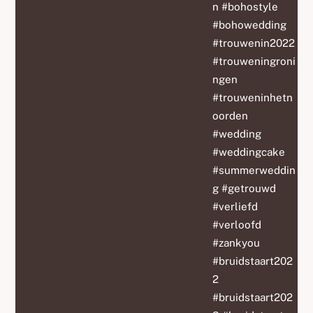
n #bohostyle
#bohowedding
#trouwenin2022
#trouweningroni
ngen
#trouweninhetn
oorden
#wedding
#weddingcake
#summerweddin
g #getrouwd
#verliefd
#verloofd
#zankyou
#bruidstaart202
2
#bruidstaart202