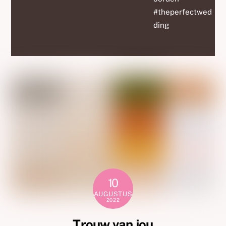
#theperfectwed
ding
10
AUGUSTUS
2022
Trouw van jou