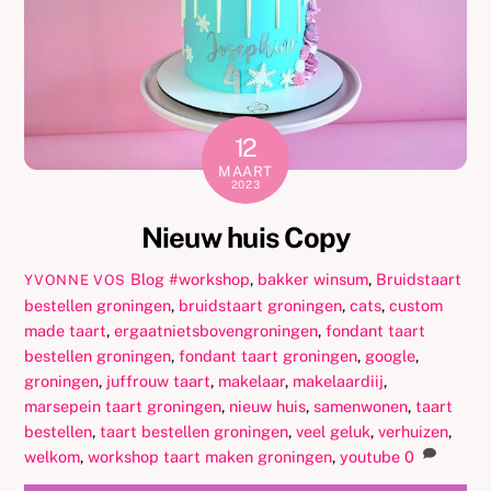
12
MAART
2023
Nieuw huis Copy
Blog
#workshop
,
bakker winsum
,
Bruidstaart
YVONNE VOS
bestellen groningen
,
bruidstaart groningen
,
cats
,
custom
made taart
,
ergaatnietsbovengroningen
,
fondant taart
bestellen groningen
,
fondant taart groningen
,
google
,
groningen
,
juffrouw taart
,
makelaar
,
makelaardiij
,
marsepein taart groningen
,
nieuw huis
,
samenwonen
,
taart
bestellen
,
taart bestellen groningen
,
veel geluk
,
verhuizen
,
welkom
,
workshop taart maken groningen
,
youtube
0