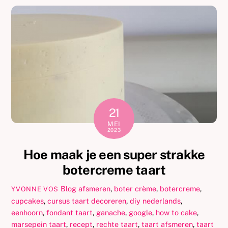
21
MEI
2023
Hoe maak je een super strakke
botercreme taart
Blog
afsmeren
,
boter crème
,
botercreme
,
YVONNE VOS
cupcakes
,
cursus taart decoreren
,
diy nederlands
,
eenhoorn
,
fondant taart
,
ganache
,
google
,
how to cake
,
marsepein taart
,
recept
,
rechte taart
,
taart afsmeren
,
taart