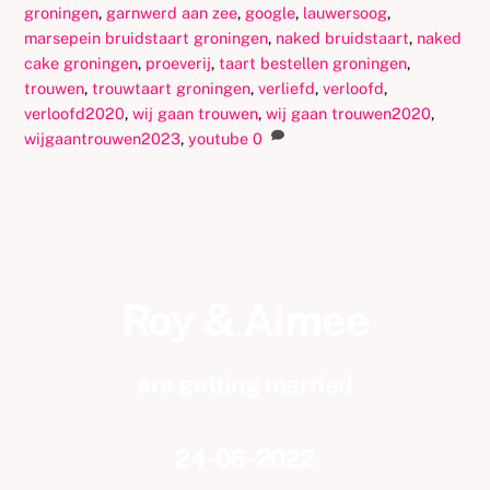
groningen
,
garnwerd aan zee
,
google
,
lauwersoog
,
marsepein bruidstaart groningen
,
naked bruidstaart
,
naked
cake groningen
,
proeverij
,
taart bestellen groningen
,
trouwen
,
trouwtaart groningen
,
verliefd
,
verloofd
,
verloofd2020
,
wij gaan trouwen
,
wij gaan trouwen2020
,
wijgaantrouwen2023
,
youtube
0
Roy & Aimee
are getting married
24-06-2022