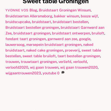
Sweet table Groningen
Blog
,
Bruidstaart Groningen Winsum
,
YVONNE VOS
Bruidstaarten
Allersmaborg
,
bakker winsum
,
booze wijf
,
bruidscupcake
,
bruidstaart
,
bruidstaart bestellen
,
Bruidstaart bestellen groningen
,
bruidstaart Garnwerd aan
Zee
,
bruidstaart groningen
,
bruidstaart ontwerpen
,
bruiloft
,
fondant taart groningen
,
garnwerd aan zee
,
google
,
lauwersoog
,
marsepein bruidstaart groningen
,
naked
bruidstaart
,
naked cake groningen
,
proeverij
,
sweet table
bestellen
,
sweet table bruiloft
,
taart bestellen groningen
,
trouwen
,
trouwtaart groningen
,
verliefd
,
verloofd
,
verloofd2020
,
wij gaan trouwen
,
wij gaan trouwen2020
,
wijgaantrouwen2023
,
youtube
0