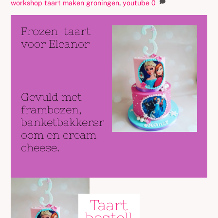
workshop taart maken groningen
,
youtube
0
Frozen taart
voor Eleanor
Gevuld met
frambozen,
banketbakkersr
oom en cream
cheese.
Taart
bestell