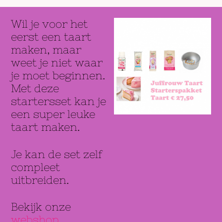
Wil je voor het
eerst een taart
maken, maar
weet je niet waar
je moet beginnen.
Met deze
startersset kan je
een super leuke
taart maken.
Je kan de set zelf
compleet
uitbreiden.
Bekijk onze
webshop