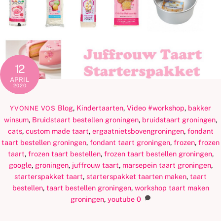
12
APRIL
2020
Blog
,
Kindertaarten
,
Video
#workshop
,
bakker
YVONNE VOS
winsum
,
Bruidstaart bestellen groningen
,
bruidstaart groningen
,
cats
,
custom made taart
,
ergaatnietsbovengroningen
,
fondant
taart bestellen groningen
,
fondant taart groningen
,
frozen
,
frozen
taart
,
frozen taart bestellen
,
frozen taart bestellen groningen
,
google
,
groningen
,
juffrouw taart
,
marsepein taart groningen
,
starterspakket taart
,
starterspakket taarten maken
,
taart
bestellen
,
taart bestellen groningen
,
workshop taart maken
groningen
,
youtube
0