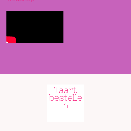
Taart
bestelle
n