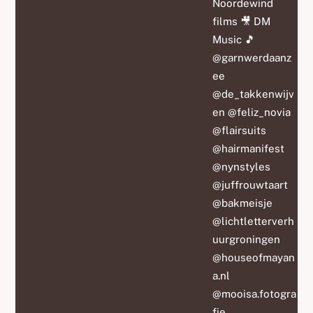
Noordewind
films 🎥 DM
Music 🎵
@garnwerdaanz
ee
@de_takkenwijv
en @feliz_novia
@flairsuits
@hairmanifest
@nynstyles
@juffrouwtaart
@bakmeisje
@lichtletterverh
uurgroningen
@houseofmayan
a.nl
@mooisa.fotogra
fie