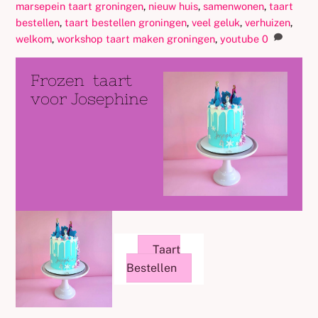
marsepein taart groningen
,
nieuw huis
,
samenwonen
,
taart
bestellen
,
taart bestellen groningen
,
veel geluk
,
verhuizen
,
welkom
,
workshop taart maken groningen
,
youtube
0
Frozen taart
voor Josephine
Taart
Bestellen