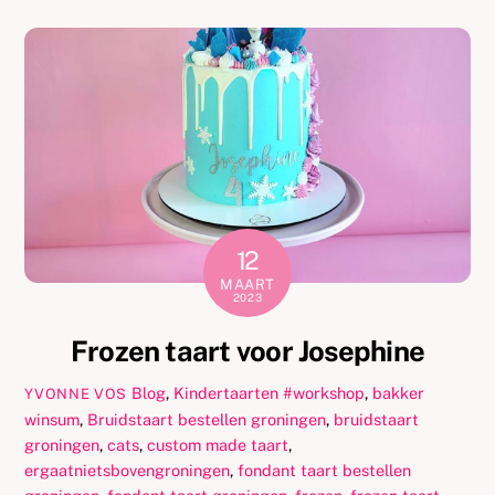
12
MAART
2023
Frozen taart voor Josephine
Blog
,
Kindertaarten
#workshop
,
bakker
YVONNE VOS
winsum
,
Bruidstaart bestellen groningen
,
bruidstaart
groningen
,
cats
,
custom made taart
,
ergaatnietsbovengroningen
,
fondant taart bestellen