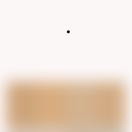
Goedemorgen,
Ik had nog een prachtige foto van de taart. Het was
heerlijk!
Groetjes Aimée en Roy
Het was zo’n lekkere en mooie taart!
Bedankt nogmaals