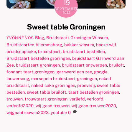
19
SEPTEMBER
2022
Sweet table Groningen
Blog
,
Bruidstaart Groningen Winsum
,
YVONNE VOS
Bruidstaarten
Allersmaborg
,
bakker winsum
,
booze wijf
,
bruidscupcake
,
bruidstaart
,
bruidstaart bestellen
,
Bruidstaart bestellen groningen
,
bruidstaart Garnwerd aan
Zee
,
bruidstaart groningen
,
bruidstaart ontwerpen
,
bruiloft
,
fondant taart groningen
,
garnwerd aan zee
,
google
,
lauwersoog
,
marsepein bruidstaart groningen
,
naked
bruidstaart
,
naked cake groningen
,
proeverij
,
sweet table
bestellen
,
sweet table bruiloft
,
taart bestellen groningen
,
trouwen
,
trouwtaart groningen
,
verliefd
,
verloofd
,
verloofd2020
,
wij gaan trouwen
,
wij gaan trouwen2020
,
wijgaantrouwen2023
,
youtube
0