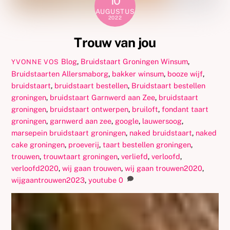
10
AUGUSTUS
2022
Trouw van jou
Blog
,
Bruidstaart Groningen Winsum
,
YVONNE VOS
Bruidstaarten
Allersmaborg
,
bakker winsum
,
booze wijf
,
bruidstaart
,
bruidstaart bestellen
,
Bruidstaart bestellen
groningen
,
bruidstaart Garnwerd aan Zee
,
bruidstaart
groningen
,
bruidstaart ontwerpen
,
bruiloft
,
fondant taart
groningen
,
garnwerd aan zee
,
google
,
lauwersoog
,
marsepein bruidstaart groningen
,
naked bruidstaart
,
naked
cake groningen
,
proeverij
,
taart bestellen groningen
,
trouwen
,
trouwtaart groningen
,
verliefd
,
verloofd
,
verloofd2020
,
wij gaan trouwen
,
wij gaan trouwen2020
,
wijgaantrouwen2023
,
youtube
0