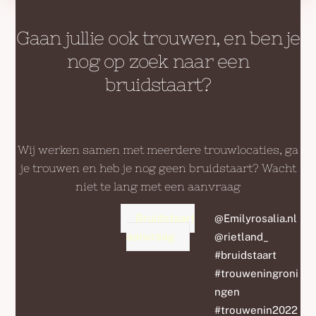
Gaan jullie ook trouwen, en ben je
nog op zoek naar een
bruidstaart?
Wij werken samen met meerdere trouwlocaties, ga
je trouwen en heb je nog geen bruidstaart? Wacht
niet te lang met een aanvraag
Bruidstaart
@Emilyrosalia.nl
aanvraag
@rietland_
#bruidstaart
#trouweningroni
ngen
#trouwenin2022