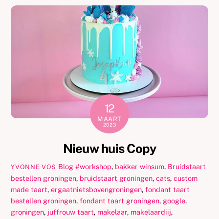
12
MAART
2023
Nieuw huis Copy
Blog
#workshop
,
bakker winsum
,
Bruidstaart
YVONNE VOS
bestellen groningen
,
bruidstaart groningen
,
cats
,
custom
made taart
,
ergaatnietsbovengroningen
,
fondant taart
bestellen groningen
,
fondant taart groningen
,
google
,
groningen
,
juffrouw taart
,
makelaar
,
makelaardiij
,