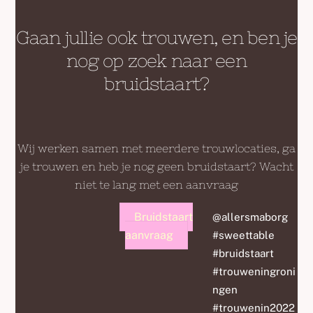
Gaan jullie ook trouwen, en ben je
nog op zoek naar een
bruidstaart?
Wij werken samen met meerdere trouwlocaties, ga
je trouwen en heb je nog geen bruidstaart? Wacht
niet te lang met een aanvraag
Bruidstaart
@allersmaborg
aanvraag
#sweettable
#bruidstaart
#trouweningroni
ngen
#trouwenin2022