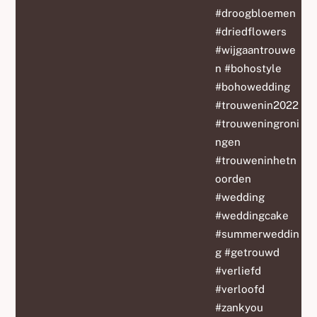
#droogbloemen
#driedflowers
#wijgaantrouwe
n #bohostyle
#bohowedding
#trouwenin2022
#trouweningroni
ngen
#trouweninhetn
oorden
#wedding
#weddingcake
#summerweddin
g #getrouwd
#verliefd
#verloofd
#zankyou