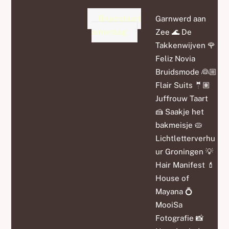
Bruidstaart
Garnwerd aan
aanvraag
Zee 🌊 De
Takkenwijven 🌹
Feliz Novia
Bruidsmode 👰🏼
Flair Suits 🤵🏽
Juffrouw Taart
🍰 Saakje het
bakmeisje 🥧
Lichtletterverhu
ur Groningen 💡
Hair Manifest 💄
House of
Mayana 💍
MooiSa
Fotografie 📸