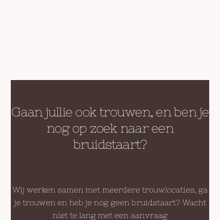
#merryhappy
#happycouples
#bridalflowers
#bridalbouquets
#bridalbouqet
#sayyestothedress
#floralcrown
#takkenwijven
#takkenwijf
#floralart
#bruidsbloemist
#bruidsbloemen
#bruidsboeket
#weddingflowerinspiration
#bruidsboeketten
#bruidsboeketinspiratie
#feliznovia
#garnwerdaanzee
Gaan jullie ook trouwen, en ben je
nog op zoek naar een
bruidstaart?
Wij werken samen met meerdere trouwlocaties, ga
je trouwen en heb je nog geen bruidstaart? Wacht
niet te lang met een aanvraag