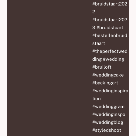
#bruidstaart202
2
#bruidstaart202
3 #bruidstaart
#bestellenbruid
staart
#theperfectwed
ding #wedding
#bruiloft
#weddingcake
#backingart
#weddinginspira
tion
#weddinggram
#weddinginspo
#weddingblog
#styledshoot