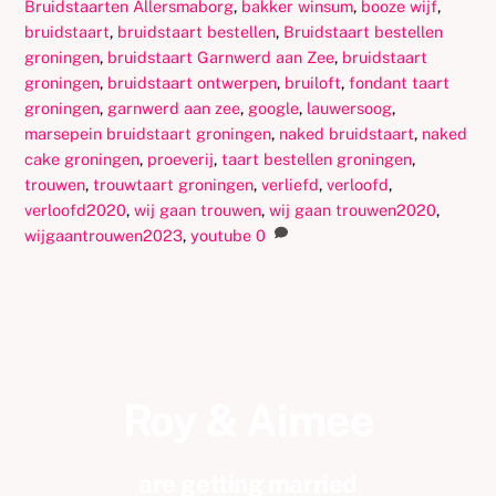
Bruidstaarten
Allersmaborg
,
bakker winsum
,
booze wijf
,
bruidstaart
,
bruidstaart bestellen
,
Bruidstaart bestellen
groningen
,
bruidstaart Garnwerd aan Zee
,
bruidstaart
groningen
,
bruidstaart ontwerpen
,
bruiloft
,
fondant taart
groningen
,
garnwerd aan zee
,
google
,
lauwersoog
,
marsepein bruidstaart groningen
,
naked bruidstaart
,
naked
cake groningen
,
proeverij
,
taart bestellen groningen
,
trouwen
,
trouwtaart groningen
,
verliefd
,
verloofd
,
verloofd2020
,
wij gaan trouwen
,
wij gaan trouwen2020
,
wijgaantrouwen2023
,
youtube
0
Roy & Aimee
are getting married