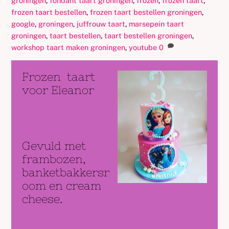
groningen
,
fondant taart groningen
,
frozen
,
frozen taart
,
frozen taart bestellen
,
frozen taart bestellen groningen
,
google
,
groningen
,
juffrouw taart
,
marsepein taart
groningen
,
taart bestellen
,
taart bestellen groningen
,
workshop taart maken groningen
,
youtube
0
Frozen taart
voor Eleanor
Gevuld met
frambozen,
banketbakkersr
oom en cream
cheese.