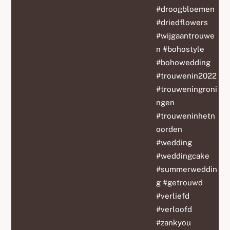
#droogbloemen
#driedflowers
#wijgaantrouwe
n #bohostyle
#bohowedding
#trouwenin2022
#trouweningroni
ngen
#trouweninhetn
oorden
#wedding
#weddingcake
#summerweddin
g #getrouwd
#verliefd
#verloofd
#zankyou