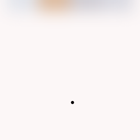
Nergens is trouwen zo bijzonder als bij Garnwerd aan
Zee in het historische dorpje Garnwerd.
Ontmoet diverse lokale professionals uit de
bruidswereld en laat je onderdompelen in een dag vol
inspiratie voor jullie bruiloft!
Hou ons in de gaten binnenkort gaan we de
leveranciers aan je voorstellen!
30 oktober 2022
Koop hier je ticket:
https://tickets-tickets.nl/tc-
events/trouw-van-jou/
#trouwinspiratie
#trouwenin2023
#trouwenin2022
#weddingideas
#weddinginspiration
#weddingasthetic
#pinterestwedding
#pinterestweddingideas
#pinterestinspired