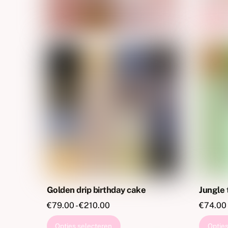
productpagina
Golden drip birthday cake
Jungle 
Prijsklasse:
€
79.00
-
€
210.00
€
74.00
€79.00
Dit
Opties selecteren
Opties