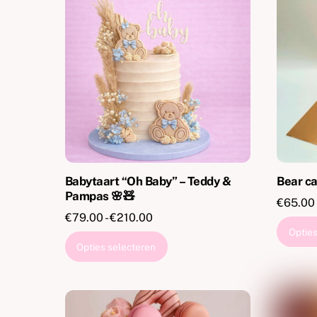
Babytaart “Oh Baby” – Teddy &
Bear c
Pampas 🌸🧸
€
65.00
Prijsklasse:
€
79.00
-
€
210.00
Opties
€79.00
Dit
Opties selecteren
tot
product
€210.00
heeft
meerdere
variaties.