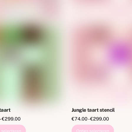
productpagina
de
product
taart
Jungle taart stencil
Prijsklasse:
Prijsklasse
-
€
299.00
€
74.00
-
€
299.00
€74.00
€74.00
Dit
Dit
 selecteren
Opties selecteren