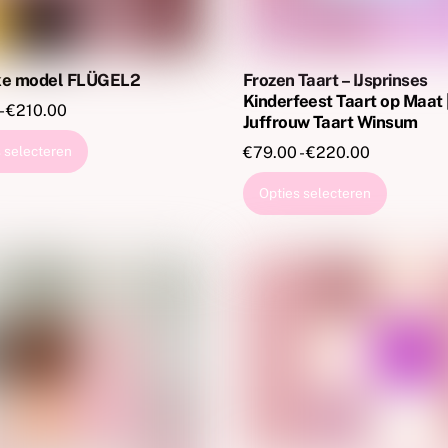
ke model FLÜGEL2
Frozen Taart – IJsprinses
Kinderfeest Taart op Maat 
Prijsklasse:
-
€
210.00
Juffrouw Taart Winsum
€79.00
Dit
Prijsklasse
€
79.00
-
€
220.00
 selecteren
tot
product
€79.00
Dit
€210.00
heeft
Opties selecteren
tot
product
meerdere
€220.00
heeft
variaties.
meerde
Deze
variaties
optie
Deze
kan
optie
gekozen
kan
worden
gekoze
op
worden
de
op