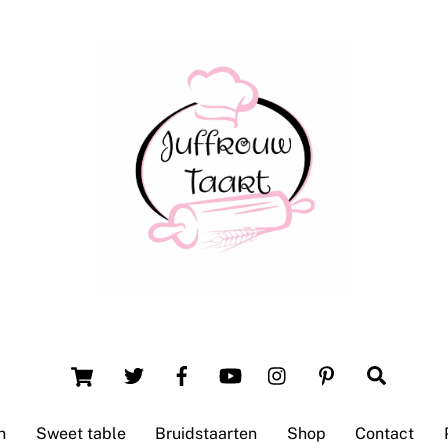
Back
To
Top
Winsum (Groningen)
Cart
Search
n
Sweet table
Bruidstaarten
Shop
Contact