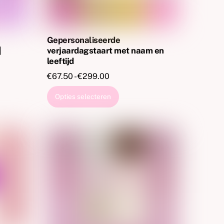
Gepersonaliseerde
|
verjaardagstaart met naam en
leeftijd
:
Prijsklasse:
€
67.50
-
€
299.00
€67.50
Dit
Opties selecteren
tot
product
€299.00
heeft
re
meerdere
.
variaties.
Deze
optie
kan
n
gekozen
worden
op