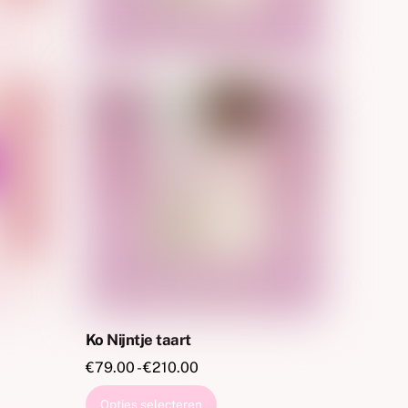
de
pagina
productpagina
Ko Nijntje taart
:
Prijsklasse:
€
79.00
-
€
210.00
€79.00
Dit
Opties selecteren