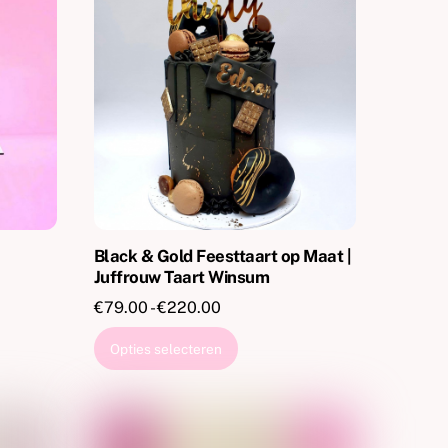
Black & Gold Feesttaart op Maat |
Juffrouw Taart Winsum
:
Prijsklasse:
€
79.00
-
€
220.00
€79.00
Dit
Opties selecteren
tot
product
€220.00
heeft
re
meerdere
.
variaties.