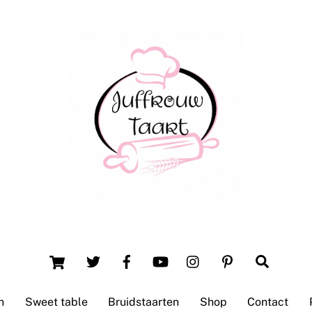
Back
To
Top
Winsum (Groningen)
Cart
Search
n
Sweet table
Bruidstaarten
Shop
Contact