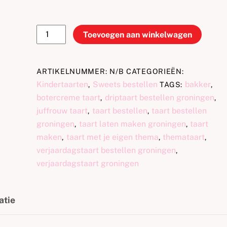
Paard
Toevoegen aan winkelwagen
taart
aantal
ARTIKELNUMMER:
N/B
CATEGORIEËN:
Kindertaarten
Sweets bestellen
bakker
,
TAGS:
,
botercreme taart
driptaart bestellen groningen
,
,
juffrouw taart
taart bestellen
taart bestellen
,
,
groningen
taart laten maken groningen
taart
,
,
maken
taart met je eigen thema
themataart
,
,
,
verjaardagstaart bestellen groningen
,
verjaardagstaart groningen
atie