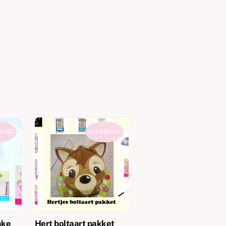
DING!
AANBIEDING!
ake
Hert boltaart pakket