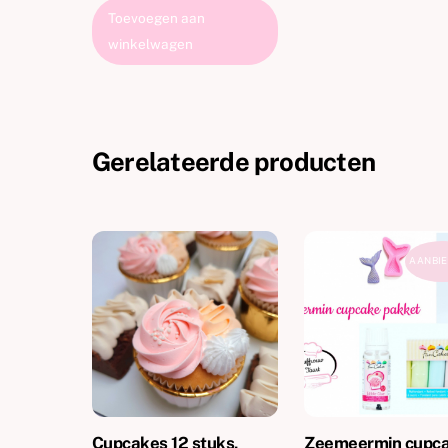
Toevoegen aan
winkelwagen
Gerelateerde producten
AANBIE
Cupcakes 12 stuks,
Zeemeermin cupc