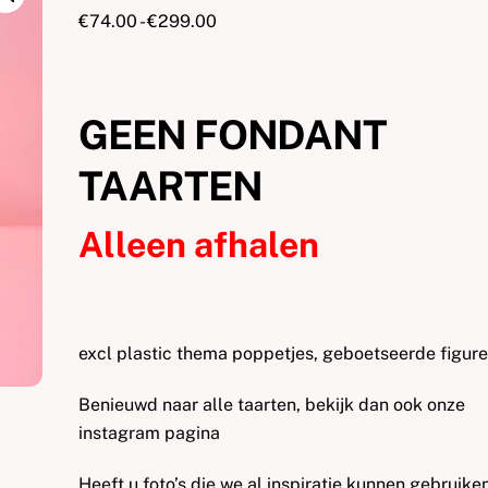
Prijsklasse:
€
74.00
-
€
299.00
€74.00
tot
€299.00
GEEN FONDANT
TAARTEN
Alleen afhalen
excl plastic thema poppetjes, geboetseerde figur
Benieuwd naar alle taarten, bekijk dan ook onze
instagram pagina
Heeft u foto’s die we al inspiratie kunnen gebruike