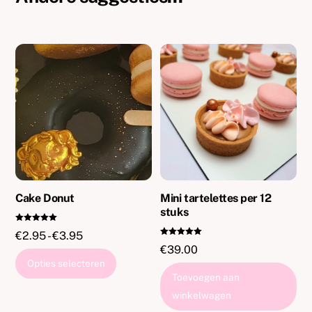
Cake Donut
Mini tartelettes per 12
stuks
Gewaardeer
Prijsklasse:
€
2.95
-
€
3.95
d
Gewaardeer
5.00
€
39.00
€2.95
d
uit 5
Dit
5.00
Opties selecteren
uit 5
tot
product
Toevoegen aan
€3.95
heeft
winkelwagen
meerdere