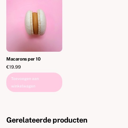
variaties.
Deze
optie
kan
gekozen
worden
op
de
Macarons per 10
productpagina
€
19.99
Toevoegen aan
winkelwagen
Gerelateerde producten