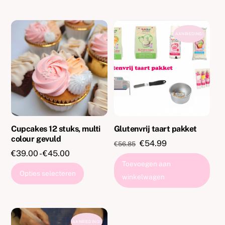
AANBIEDING!
Cupcakes 12 stuks, multi
Glutenvrij taart pakket
colour gevuld
Oorspronkelijke
Huidige
€
54.99
€
56.85
Prijsklasse:
€
39.00
-
€
45.00
prijs
prijs
Toevoegen aan
€39.00
was:
is:
Dit
Opties selecteren
tot
winkelwagen
€56.85.
€54.99.
product
€45.00
heeft
meerdere
variaties.
AANBIEDING!