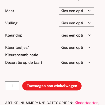
€220.00
Maat
Vulling:
Kleur drip
Kleur toefjes/
Kleurencombinatie
Decoratie op de taart
Paw
Toevoegen aan winkelwagen
patrol
taart
aantal
Kindertaarten
ARTIKELNUMMER:
N/B
CATEGORIEËN:
,