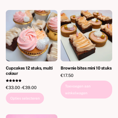
variaties.
Deze
optie
kan
gekozen
worden
op
de
productpagina
Cupcakes 12 stuks, multi
Brownie bites mini 10 stuks
colour
€
17.50
Gewaardeer
Toevoegen aan
Prijsklasse:
€
33.00
-
€
39.00
d
5.00
winkelwagen
€33.00
uit 5
Dit
Opties selecteren
tot
product
€39.00
heeft
meerdere