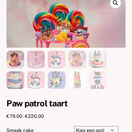
Paw patrol taart
Prijsklasse:
€
79.00
-
€
220.00
€79.00
tot
Smaak cake