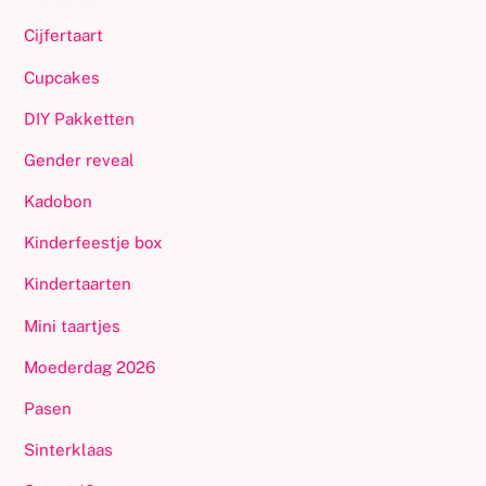
worden
op
Cijfertaart
de
Cupcakes
productpagina
DIY Pakketten
Gender reveal
Kadobon
Kinderfeestje box
Kindertaarten
Mini taartjes
Moederdag 2026
Pasen
Sinterklaas