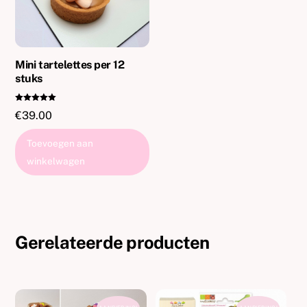
gekozen
worden
op
de
Mini tartelettes per 12
stuks
productp
Gewaardeer
€
39.00
d
5.00
uit 5
Toevoegen aan
winkelwagen
Gerelateerde producten