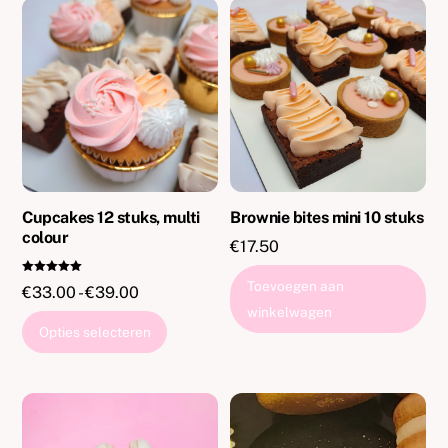
Cupcakes 12 stuks, multi
Brownie bites mini 10 stuks
colour
€
17.50
Gewaardeer
Toevoegen aan
Prijsklasse:
€
33.00
-
€
39.00
d
5.00
winkelwagen
€33.00
uit 5
Dit
Opties selecteren
tot
product
€39.00
heeft
meerdere
variaties.