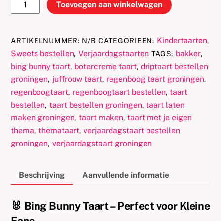
Bing
Toevoegen aan winkelwagen
Bunny
taart
aantal
Kindertaarten
ARTIKELNUMMER:
N/B
CATEGORIEËN:
,
Sweets bestellen
Verjaardagstaarten
bakker
,
TAGS:
,
bing bunny taart
botercreme taart
driptaart bestellen
,
,
groningen
juffrouw taart
regenboog taart groningen
,
,
,
regenboogtaart
regenboogtaart bestellen
taart
,
,
bestellen
taart bestellen groningen
taart laten
,
,
maken groningen
taart maken
taart met je eigen
,
,
thema
themataart
verjaardagstaart bestellen
,
,
groningen
verjaardagstaart groningen
,
Beschrijving
Aanvullende informatie
🐰 Bing Bunny Taart – Perfect voor Kleine
Fans