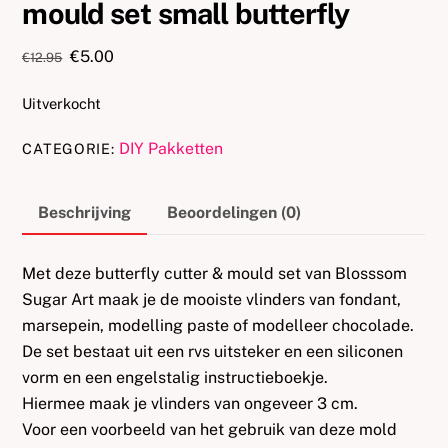
mould set small butterfly
Oorspronkelijke
Huidige
€
5.00
€
12.95
prijs
prijs
was:
is:
Uitverkocht
€12.95.
€5.00.
DIY Pakketten
CATEGORIE:
Beschrijving
Beoordelingen (0)
Met deze butterfly cutter & mould set van Blosssom
Sugar Art maak je de mooiste vlinders van fondant,
marsepein, modelling paste of modelleer chocolade.
De set bestaat uit een rvs uitsteker en een siliconen
vorm en een engelstalig instructieboekje.
Hiermee maak je vlinders van ongeveer 3 cm.
Voor een voorbeeld van het gebruik van deze mold