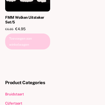
FMM Wolken Uitsteker
Set/5
Oorspronkelijke
Huidige
€
4.95
€
6.85
prijs
prijs
Toevoegen aan
was:
is:
winkelwagen
€6.85.
€4.95.
Product Categories
Bruidstaart
Cijfertaart