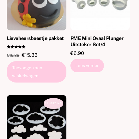
Lieveheersbeestje pakket
PME Mini Ovaal Plunger
Uitsteker Set/4
Gewaardeer
€
6.90
Oorspronkelijke
Huidige
€
15.33
€
16.88
d
5.00
prijs
prijs
uit 5
Lees verder
Toevoegen aan
was:
is:
winkelwagen
€16.88.
€15.33.
AANBIEDING!