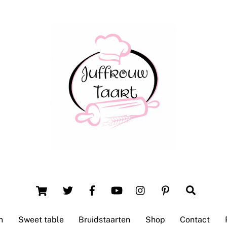
Back
To
Top
Winsum (Groningen)
Cart
Search
n
Sweet table
Bruidstaarten
Shop
Contact