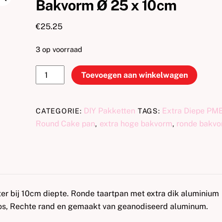
Bakvorm Ø 25 x 10cm
€
25.25
3 op voorraad
PME
Toevoegen aan winkelwagen
Extra
Diepe
Ronde
DIY Pakketten
Extra Diepe PM
CATEGORIE:
TAGS:
Bakvorm
Round Cake pan
extra hoge bakvorm
ronde bakv
,
,
Ø
25
x
10cm
aantal
 bij 10cm diepte. Ronde taartpan met extra dik aluminium
oos, Rechte rand en gemaakt van geanodiseerd aluminum.