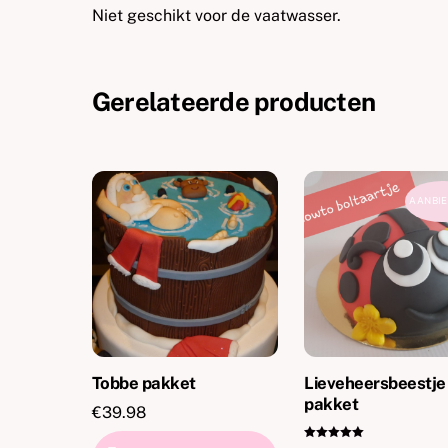
Niet geschikt voor de vaatwasser.
Gerelateerde producten
AANBIE
Tobbe pakket
Lieveheersbeestje
pakket
€
39.98