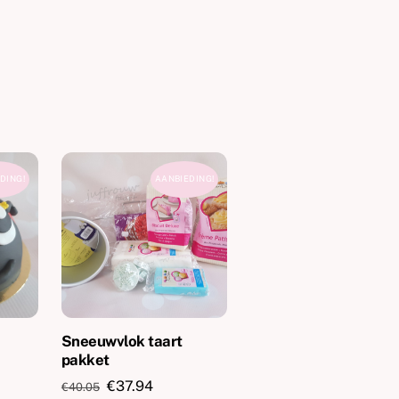
DING!
AANBIEDING!
Sneeuwvlok taart
pakket
Oorspronkelijke
Huidige
€
37.94
€
40.05