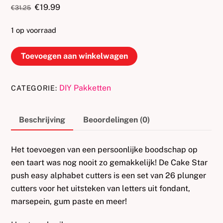
Oorspronkelijke
Huidige
€
19.99
€
31.25
prijs
prijs
was:
is:
1 op voorraad
€31.25.
€19.99.
Cake
Toevoegen aan winkelwagen
Star
Push
DIY Pakketten
CATEGORIE:
Easy
Cutters
-
Beschrijving
Beoordelingen (0)
Lowercase
Alphabet
Het toevoegen van een persoonlijke boodschap op
Set
een taart was nog nooit zo gemakkelijk! De Cake Star
26
push easy alphabet cutters is een set van 26 plunger
aantal
cutters voor het uitsteken van letters uit fondant,
marsepein, gum paste en meer!