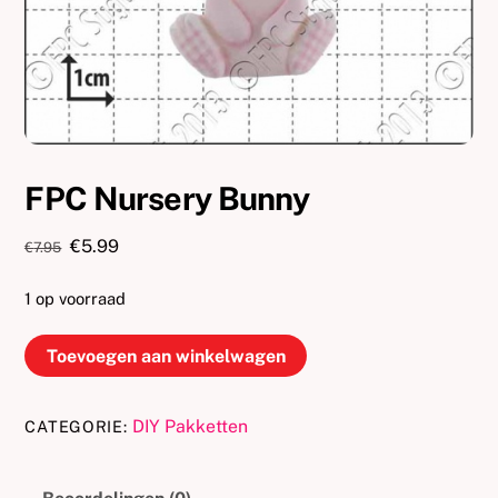
FPC Nursery Bunny
Oorspronkelijke
Huidige
€
5.99
€
7.95
prijs
prijs
was:
is:
1 op voorraad
€7.95.
€5.99.
FPC
Toevoegen aan winkelwagen
Nursery
Bunny
DIY Pakketten
CATEGORIE:
aantal