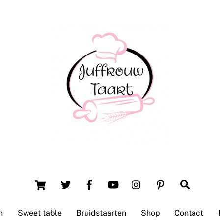
Back
To
Top
Winsum (Groningen)
Cart
Search
n
Sweet table
Bruidstaarten
Shop
Contact