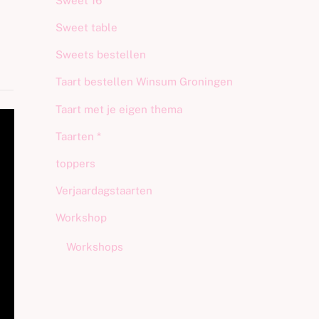
Sweet 16
Sweet table
Sweets bestellen
Taart bestellen Winsum Groningen
Taart met je eigen thema
Taarten *
toppers
Verjaardagstaarten
Workshop
Workshops