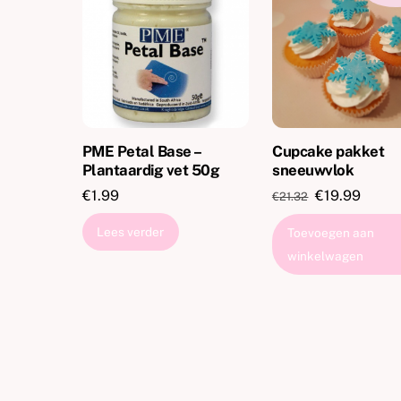
PME Petal Base –
Cupcake pakket
Plantaardig vet 50g
sneeuwvlok
Oorspronkeli
Huidi
€
1.99
€
19.99
€
21.32
prijs
prijs
Lees verder
Toevoegen aan
was:
is:
winkelwagen
€21.32.
€19.9