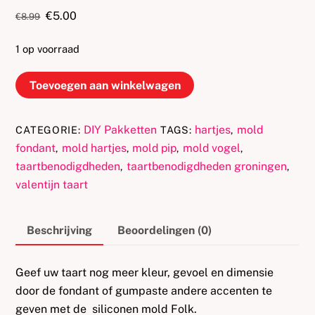
Oorspronkelijke
Huidige
€
5.00
€
8.99
prijs
prijs
was:
is:
1 op voorraad
€8.99.
€5.00.
Siliconen
Toevoegen aan winkelwagen
Mold
Folk
DIY Pakketten
hartjes
mold
CATEGORIE:
TAGS:
,
aantal
fondant
mold hartjes
mold pip
mold vogel
,
,
,
,
taartbenodigdheden
taartbenodigdheden groningen
,
,
valentijn taart
Beschrijving
Beoordelingen (0)
Geef uw taart nog meer kleur, gevoel en dimensie
door de fondant of gumpaste andere accenten te
geven met de siliconen mold Folk.