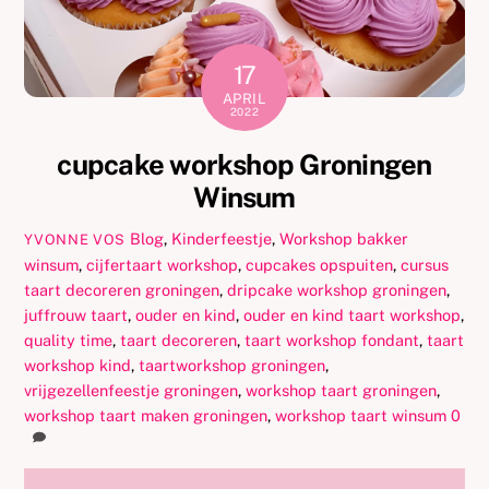
17
APRIL
2022
cupcake workshop Groningen
Winsum
Blog
,
Kinderfeestje
,
Workshop
bakker
YVONNE VOS
winsum
,
cijfertaart workshop
,
cupcakes opspuiten
,
cursus
taart decoreren groningen
,
dripcake workshop groningen
,
juffrouw taart
,
ouder en kind
,
ouder en kind taart workshop
,
quality time
,
taart decoreren
,
taart workshop fondant
,
taart
workshop kind
,
taartworkshop groningen
,
vrijgezellenfeestje groningen
,
workshop taart groningen
,
workshop taart maken groningen
,
workshop taart winsum
0