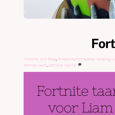
Fort
Blog
,
Kindertaarten
bakker winsum
,
c
YVONNE VOS
fortnite taart
,
juffrouw taart
0
Fortnite taa
voor Liam