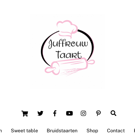
Back
To
Top
Winsum (Groningen)
Cart
Search
n
Sweet table
Bruidstaarten
Shop
Contact