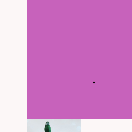
Reactie
Taart was heerlijk en Liam 
super blij
Adi