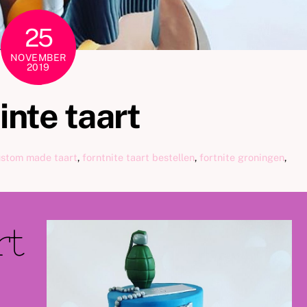
25
NOVEMBER
2019
inte taart
ustom made taart
,
forntnite taart bestellen
,
fortnite groningen
,
rt