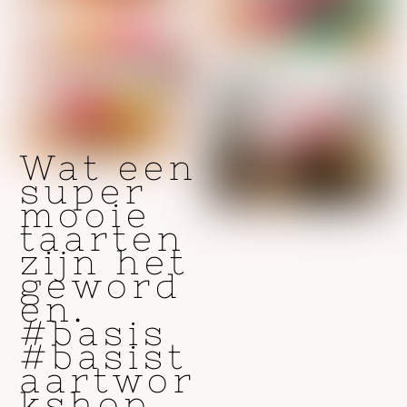
Wat een
super
mooie
taarten
zijn het
geword
en.
#basis
#basist
aartwor
kshop