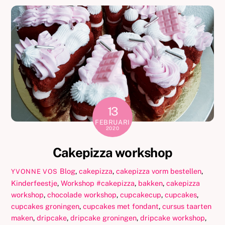
13
FEBRUARI
2020
Cakepizza workshop
Blog
,
cakepizza
,
cakepizza vorm bestellen
,
YVONNE VOS
Kinderfeestje
,
Workshop
#cakepizza
,
bakken
,
cakepizza
workshop
,
chocolade workshop
,
cupcakecup
,
cupcakes
,
cupcakes groningen
,
cupcakes met fondant
,
cursus taarten
maken
,
dripcake
,
dripcake groningen
,
dripcake workshop
,