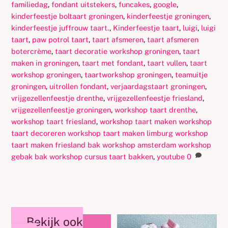
familiedag
,
fondant uitstekers
,
funcakes
,
google
,
kinderfeestje boltaart groningen
,
kinderfeestje groningen
,
kinderfeestje juffrouw taart.
,
Kinderfeestje taart
,
luigi
,
luigi
taart
,
paw potrol taart
,
taart afsmeren
,
taart afsmeren
botercrème
,
taart decoratie workshop groningen
,
taart
maken in groningen
,
taart met fondant
,
taart vullen
,
taart
workshop groningen
,
taartworkshop groningen
,
teamuitje
groningen
,
uitrollen fondant
,
verjaardagstaart groningen
,
vrijgezellenfeestje drenthe
,
vrijgezellenfeestje friesland
,
vrijgezellenfeestje groningen
,
workshop taart drenthe
,
workshop taart friesland
,
workshop taart maken workshop
taart decoreren workshop taart maken limburg workshop
taart maken friesland bak workshop amsterdam workshop
gebak bak workshop cursus taart bakken
,
youtube
0
Bekijk ook