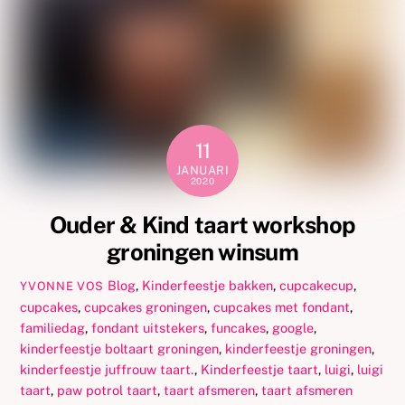
11
JANUARI
2020
Ouder & Kind taart workshop
groningen winsum
Blog
,
Kinderfeestje
bakken
,
cupcakecup
,
YVONNE VOS
cupcakes
,
cupcakes groningen
,
cupcakes met fondant
,
familiedag
,
fondant uitstekers
,
funcakes
,
google
,
kinderfeestje boltaart groningen
,
kinderfeestje groningen
,
kinderfeestje juffrouw taart.
,
Kinderfeestje taart
,
luigi
,
luigi
taart
,
paw potrol taart
,
taart afsmeren
,
taart afsmeren