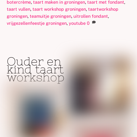
botercrème
,
taart maken in groningen
,
taart met fondant
,
taart vullen
,
taart workshop groningen
,
taartworkshop
groningen
,
teamuitje groningen
,
uitrollen fondant
,
vrijgezellenfeestje groningen
,
youtube
0
Ouder en
kind taart
workshop