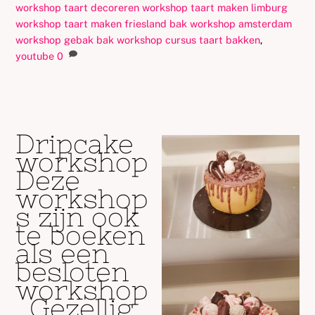
workshop taart decoreren workshop taart maken limburg
workshop taart maken friesland bak workshop amsterdam
workshop gebak bak workshop cursus taart bakken
,
youtube
0
Dripcake
workshop
Deze
workshop
s zijn ook
te boeken
als een
besloten
workshop
. Gezellig