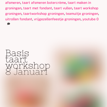
afsmeren
,
taart afsmeren botercrème
,
taart maken in
groningen
,
taart met fondant
,
taart vullen
,
taart workshop
groningen
,
taartworkshop groningen
,
teamuitje groningen
,
uitrollen fondant
,
vrijgezellenfeestje groningen
,
youtube
0
Basis
taart
workshop
8 Januari