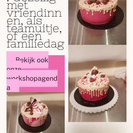
met
vriendinn
en, als
teamuitje,
of een
familiedag
.
Bekijk ook
onze
workshopagend
a