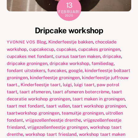
13
FEBRUARI
2020
Dripcake workshop
Blog
,
Kinderfeestje
bakken
,
chocolade
YVONNE VOS
workshop
,
cupcakecup
,
cupcakes
,
cupcakes groningen
,
cupcakes met fondant
,
cursus taarten maken
,
dripcake
,
dripcake groningen
,
dripcake workshop
,
familiedag
,
fondant uitstekers
,
funcakes
,
google
,
kinderfeestje boltaart
groningen
,
kinderfeestje groningen
,
kinderfeestje juffrouw
taart.
,
Kinderfeestje taart
,
luigi
,
luigi taart
,
paw potrol
taart
,
taart afsmeren
,
taart afsmeren botercrème
,
taart
decoratie workshop groningen
,
taart maken in groningen
,
taart met fondant
,
taart vullen
,
taart workshop groningen
,
taartworkshop groningen
,
teamuitje groningen
,
uitrollen
fondant
,
vrijgezellenfeestje drenthe
,
vrijgezellenfeestje
friesland
,
vrijgezellenfeestje groningen
,
workshop taart
drenthe
,
workshop taart friesland
,
workshop taart maken