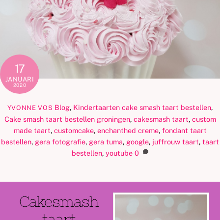
17
JANUARI
2020
Blog
,
Kindertaarten
cake smash taart bestellen
,
YVONNE VOS
Cake smash taart bestellen groningen
,
cakesmash taart
,
custom
made taart
,
customcake
,
enchanthed creme
,
fondant taart
bestellen
,
gera fotografie
,
gera tuma
,
google
,
juffrouw taart
,
taart
bestellen
,
youtube
0
Cakesmash
taart