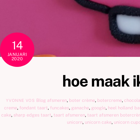
14
JANUARI
2020
hoe maak ik
Blog
afsmeren
,
boter crème
,
botercreme
,
chocol
YVONNE VOS
creme
,
fondant taart
,
funcakes
,
ganache
,
google
,
heel holland ba
cake
,
sharp edges taart
,
taart afsmeren
,
taart afsmeren botercr
unicorn
,
unicorn cake
,
unicorn cup