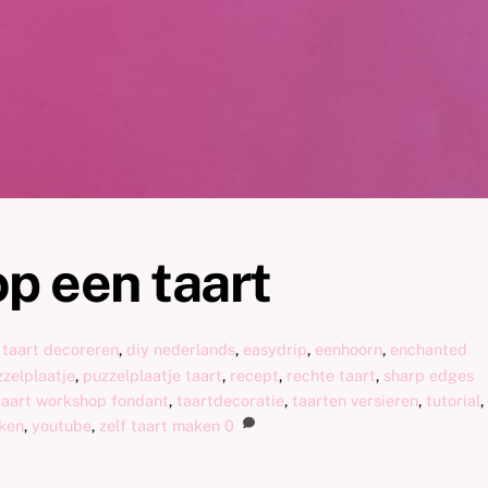
op een taart
 taart decoreren
,
diy nederlands
,
easydrip
,
eenhoorn
,
enchanted
zelplaatje
,
puzzelplaatje taart
,
recept
,
rechte taart
,
sharp edges
taart workshop fondant
,
taartdecoratie
,
taarten versieren
,
tutorial
,
ken
,
youtube
,
zelf taart maken
0