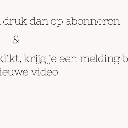
en druk dan op abonneren
&
klikt, krijg je een melding b
ieuwe video