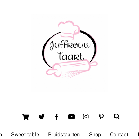
Back
To
Top
Winsum (Groningen)
Cart
Search
n
Sweet table
Bruidstaarten
Shop
Contact