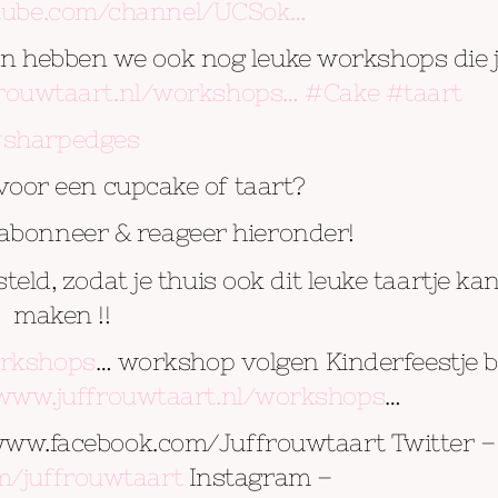
utube.com/channel/UCSok…
dan hebben we ook nog leuke workshops die 
frouwtaart.nl/workshops…
#Cake
#taart
sharpedges
 voor een cupcake of taart?
 abonneer & reageer hieronder!
d, zodat je thuis ook dit leuke taartje ka
maken !!
orkshops
… workshop volgen Kinderfeestje bi
/www.juffrouwtaart.nl/workshops
…
/www.facebook.com/Juffrouwtaart Twitter –
om/juffrouwtaart
Instagram –