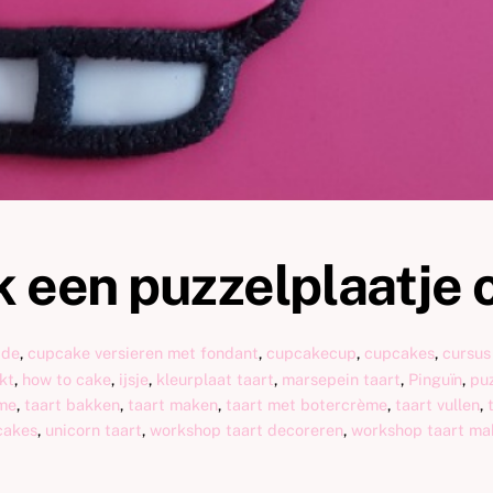
 een puzzelplaatje 
ade
,
cupcake versieren met fondant
,
cupcakecup
,
cupcakes
,
cursus
kt
,
how to cake
,
ijsje
,
kleurplaat taart
,
marsepein taart
,
Pinguïn
,
puz
ème
,
taart bakken
,
taart maken
,
taart met botercrème
,
taart vullen
,
cakes
,
unicorn taart
,
workshop taart decoreren
,
workshop taart ma