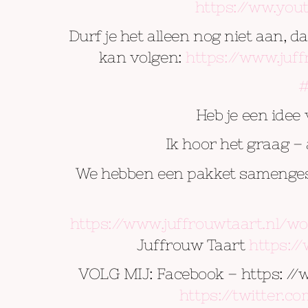
https://ww.yo
Durf je het alleen nog niet aan, 
kan volgen:
https://www.juf
#
Heb je een idee
Ik hoor het graag –
We hebben een pakket samengestel
https://www.juffrouwtaart.nl/w
Juffrouw Taart
https:/
VOLG MIJ: Facebook – https: /
https://twitter.c