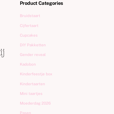
Product Categories
Bruidstaart
Cijfertaart
Cupcakes
DIY Pakketten
ij
Gender reveal
Kadobon
Kinderfeestje box
Kindertaarten
Mini taartjes
Moederdag 2026
Pasen