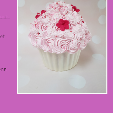
mash
et
ens