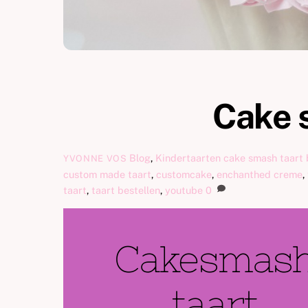
Cake 
Blog
,
Kindertaarten
cake smash taart 
YVONNE VOS
custom made taart
,
customcake
,
enchanthed creme
,
taart
,
taart bestellen
,
youtube
0
Cakesmas
taart