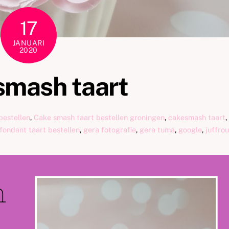
17
JANUARI
2020
smash taart
bestellen
,
Cake smash taart bestellen groningen
,
cakesmash taart
,
fondant taart bestellen
,
gera fotografie
,
gera tuma
,
google
,
juffro
h