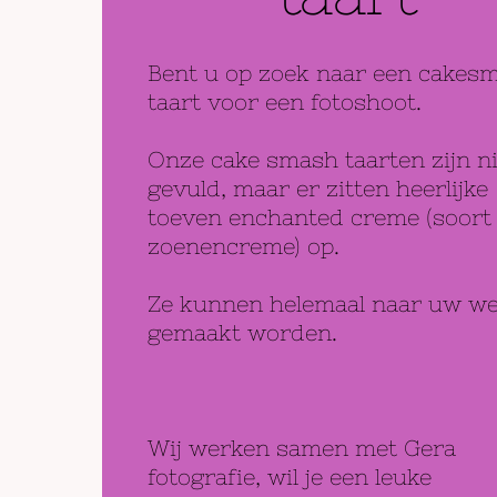
Bent u op zoek naar een cakes
taart voor een fotoshoot.
Onze cake smash taarten zijn ni
gevuld, maar er zitten heerlijke
toeven enchanted creme (soort
zoenencreme) op.
Ze kunnen helemaal naar uw w
gemaakt worden.
Wij werken samen met Gera
fotografie, wil je een leuke