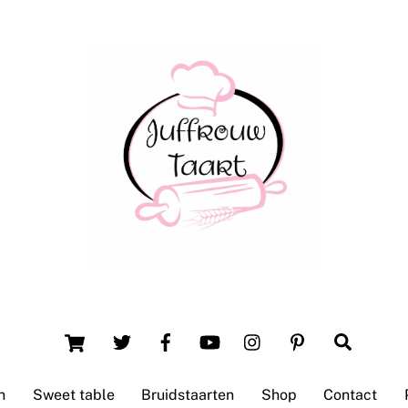
Back
To
Top
Winsum (Groningen)
Cart
Search
n
Sweet table
Bruidstaarten
Shop
Contact