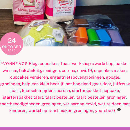
24
OKTOBER
2020
Blog
,
cupcakes
,
Taart workshop
#workshop
,
bakker
YVONNE VOS
winsum
,
bakwinkel groningen
,
corona
,
covid19
,
cupcakes maken
,
cupcakes versieren
,
ergaatnietsbovengroningen
,
google
,
groningen
,
help een klein bedrijf
,
het hogeland gaat door
,
juffrouw
taart
,
knutselen tijdens corona
,
starterspakket cupcake
,
starterspakket taart
,
taart bestellen
,
taart bestellen groningen
,
taartbenodigdheden groningen
,
verjaardag covid
,
wat te doen met
kinderen
,
workshop taart maken groningen
,
youtube
0