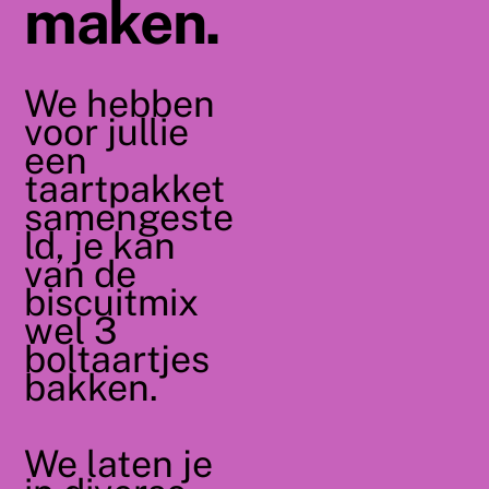
maken.
We hebben
voor jullie
een
taartpakket
samengeste
ld, je kan
van de
biscuitmix
wel 3
boltaartjes
bakken.
We laten je