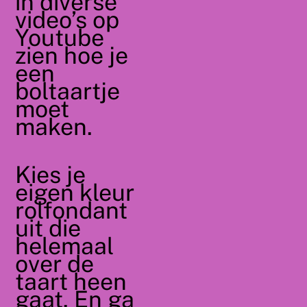
in diverse
video’s op
Youtube
zien hoe je
een
boltaartje
moet
maken.
Kies je
eigen kleur
rolfondant
uit die
helemaal
over de
taart heen
gaat. En ga