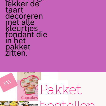
lekker de
taart
decoreren
met alle
kleurtjes
fondant die
in het
pakket
zitten.
Pakket
bestellen