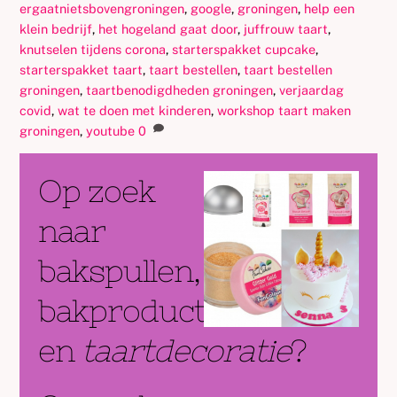
ergaatnietsbovengroningen
,
google
,
groningen
,
help een
klein bedrijf
,
het hogeland gaat door
,
juffrouw taart
,
knutselen tijdens corona
,
starterspakket cupcake
,
starterspakket taart
,
taart bestellen
,
taart bestellen
groningen
,
taartbenodigdheden groningen
,
verjaardag
covid
,
wat te doen met kinderen
,
workshop taart maken
groningen
,
youtube
0
Op zoek
naar
bakspullen,
bakproducten
en
taartdecoratie
?