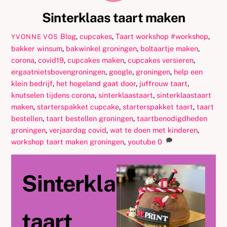
Sinterklaas taart maken
Blog
,
cupcakes
,
Taart workshop
#workshop
,
YVONNE VOS
bakker winsum
,
bakwinkel groningen
,
boltaartje maken
,
corona
,
covid19
,
cupcakes maken
,
cupcakes versieren
,
ergaatnietsbovengroningen
,
google
,
groningen
,
help een
klein bedrijf
,
het hogeland gaat door
,
juffrouw taart
,
knutselen tijdens corona
,
sinterklaastaart
,
sinterklaastaart
maken
,
starterspakket cupcake
,
starterspakket taart
,
taart
bestellen
,
taart bestellen groningen
,
taartbenodigdheden
groningen
,
verjaardag covid
,
wat te doen met kinderen
,
workshop taart maken groningen
,
youtube
0
Sinterklaas
taart