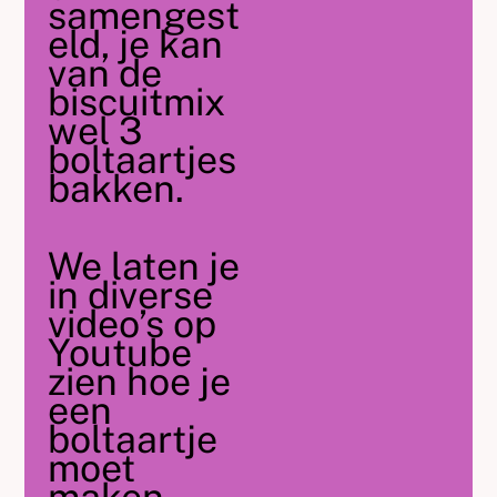
samengest
eld, je kan
van de
biscuitmix
wel 3
boltaartjes
bakken.
We laten je
in diverse
video’s op
Youtube
zien hoe je
een
boltaartje
moet