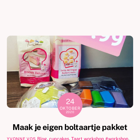
24
OKTOBER
2020
Maak je eigen boltaartje pakket
Blog
,
cupcakes
,
Taart workshop
#workshop
,
YVONNE VOS