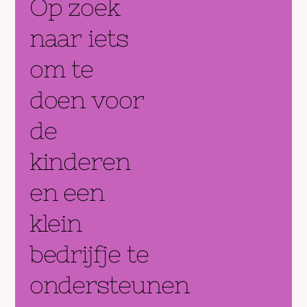
Op zoek
naar iets
om te
doen voor
de
kinderen
en een
klein
bedrijfje te
ondersteunen