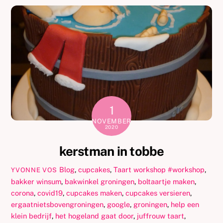
1
NOVEMBER
2020
kerstman in tobbe
Blog
,
cupcakes
,
Taart workshop
#workshop
,
YVONNE VOS
bakker winsum
,
bakwinkel groningen
,
boltaartje maken
,
corona
,
covid19
,
cupcakes maken
,
cupcakes versieren
,
ergaatnietsbovengroningen
,
google
,
groningen
,
help een
klein bedrijf
,
het hogeland gaat door
,
juffrouw taart
,