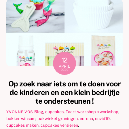
12
APRIL
2020
Op zoek naar iets om te doen voor
de kinderen en een klein bedrijfje
te ondersteunen !
Blog
,
cupcakes
,
Taart workshop
#workshop
,
YVONNE VOS
bakker winsum
,
bakwinkel groningen
,
corona
,
covid19
,
cupcakes maken
,
cupcakes versieren
,