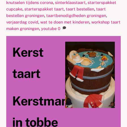
knutselen tijdens corona
,
sinterklaastaart
,
starterspakket
cupcake
,
starterspakket taart
,
taart bestellen
,
taart
bestellen groningen
,
taartbenodigdheden groningen
,
verjaardag covid
,
wat te doen met kinderen
,
workshop taart
maken groningen
,
youtube
0
Kerst
taart
Kerstman
in tobbe