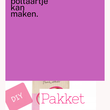
boltaartje
kan
maken.
Pakket